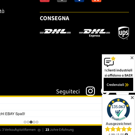
ità
CONSEGNA
✕
I clienti industriali
si affidano a BAER
Credenziali
Seguiteci
✕
: 3 Verkaufsplattformen
|
23
Jahre Erfahrung