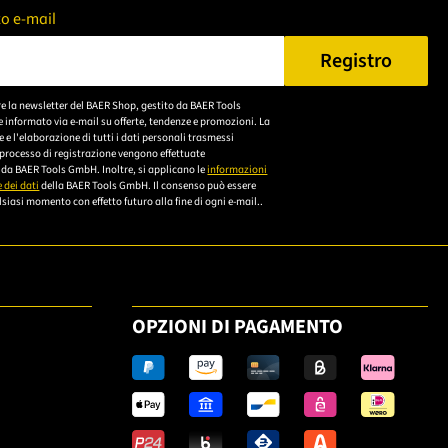
zzo e-mail
Registro
n Sie eine gültige E-Mail-Adresse ein.
re la newsletter del BAER Shop, gestito da BAER Tools
Bitte akzeptieren Sie
 informato via e-mail su offerte, tendenze e promozioni. La
die
e l'elaborazione di tutti i dati personali trasmessi
 processo di registrazione vengono effettuate
Datenschutzerklärung,
da BAER Tools GmbH. Inoltre, si applicano le
informazioni
um sich anzumelden.
 dei dati
della BAER Tools GmbH. Il consenso può essere
siasi momento con effetto futuro alla fine di ogni e-mail..
OPZIONI DI PAGAMENTO