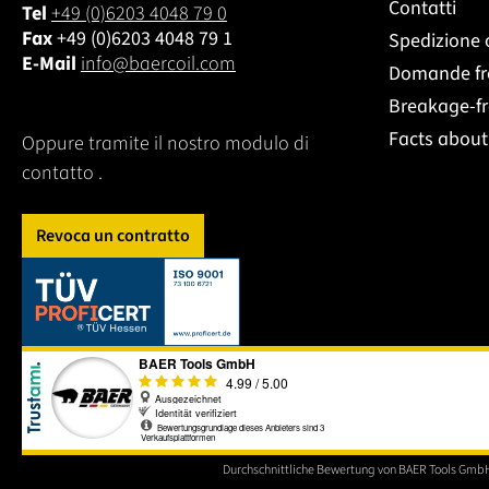
Contatti
Tel
+49 (0)6203 4048 79 0
Fax
+49 (0)6203 4048 79 1
Spedizione 
E-Mail
info@baercoil.com
Domande fr
Breakage-f
Facts abou
Oppure tramite il nostro modulo di
contatto
.
Revoca un contratto
Dieser Link öffnet sich in einem neuen Tab.
Durchschnittliche Bewertung von BAER Tools GmbH