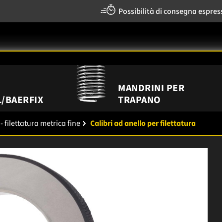
Possibilità di consegna espres
MANDRINI PER
/BAERFIX
TRAPANO
- filettatura metrica fine
Calibri ad anello per filettatura