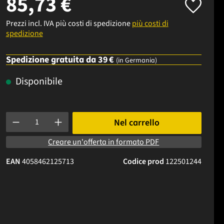
85,73 €
Prezzi incl. IVA più costi di spedizione
più costi di
spedizione
Spedizione gratuita da 39 €
(in Germania)
Disponibile
Quantità del prodotto: inserisci la quantità desiderata o usa i p
Nel carrello
Creare un'offerta in formato PDF
EAN
4058462125713
Codice prod
122501244