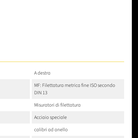
A destra
MF: Filettatura metrica fine ISO secondo
DIN 13
Misuratori di filettatura
Acciaio speciale
calibri ad anello