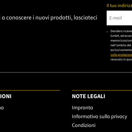
Il tuo indiri
 a conoscere i nuovi prodotti, lasciateci
Bitte gebe
Desidero riceve
GmbH, ed essere
memorizzazione 
nell'ambito del
esclusivamente 
sulla protezione
revocato in qual
IONI
NOTE LEGALI
ma
Impronta
Informativa sulla privacy
Condizioni