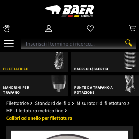
FILETTATRICE
BAERCOIL/BAERFIX
MANDRINI PER
PUNTE DA TRAPANO A
TRAPANO
ROTAZIONE
Filettatrice
Standard del filo
Misuratori di filettatura
MF - filettatura metrica fine
Calibri ad anello per filettatura
Salta la galleria di immagini