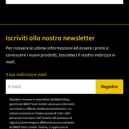
Iscriviti alla nostra newsletter
Per ricevere le ultime informazioni ed essere i primi a
conoscere i nuovi prodotti, lasciateci il vostro indirizzo e-
mail.
Il tuo indirizzo e-mail
Registro
Bitte geben Sie eine gültige E-Mail-Adresse ein.
Desidero ricevere la newsletter del BAER Shop,
Bitte akzeptieren Sie
gestito da BAER Tools GmbH, ed essere informato
die
via e-mail su offerte, tendenze e promozioni. La
memorizzazione e l'elaborazione di tutti i dati
Datenschutzerklärung,
personali trasmessi nell'ambito del processo di
um sich anzumelden.
registrazione vengono effettuate esclusivamente
da BAER Tools GmbH. Inoltre, si applicano le