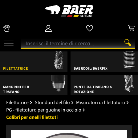
FILETTATRICE
BAERCOIL/BAERFIX
MANDRINI PER
PUNTE DA TRAPANO A
TRAPANO
ROTAZIONE
Filettatrice
Standard del filo
Misuratori di filettatura
PG - filettatura per guaine in acciaio
Calibri per anelli filettati
Salta la galleria di immagini