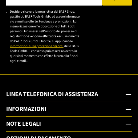
Bitte geben Sie eine gültige E-Mail-Adresse ein.
Desidero ricevere la newsletter del BAER Shop,
Bitte akzeptieren Sie
gestito da BAER Tools GmbH, ed essere informato
die
via e-mail su offerte, tendenze e promozioni. La
memorizzazione e l'elaborazione di tutti i dati
Datenschutzerklärung,
personali trasmessi nell'ambito del processo di
um sich anzumelden.
registrazione vengono effettuate esclusivamente
da BAER Tools GmbH. Inoltre, si applicano le
informazioni sulla protezione dei dati
della BAER
Tools GmbH. Il consenso può essere revocato in
qualsiasi momento con effetto futuro alla fine di
ogni e-mail..
LINEA TELEFONICA DI ASSISTENZA
INFORMAZIONI
NOTE LEGALI