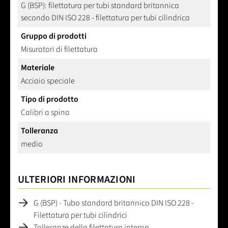
G (BSP): filettatura per tubi standard britannica
secondo DIN ISO 228 - filettatura per tubi cilindrica
Gruppo di prodotti
Misuratori di filettatura
Materiale
Acciaio speciale
Tipo di prodotto
Calibri a spina
Tolleranza
medio
ULTERIORI INFORMAZIONI
G (BSP) - Tubo standard britannico DIN ISO 228 -
Filettatura per tubi cilindrici
Tolleranze della filettatura interna