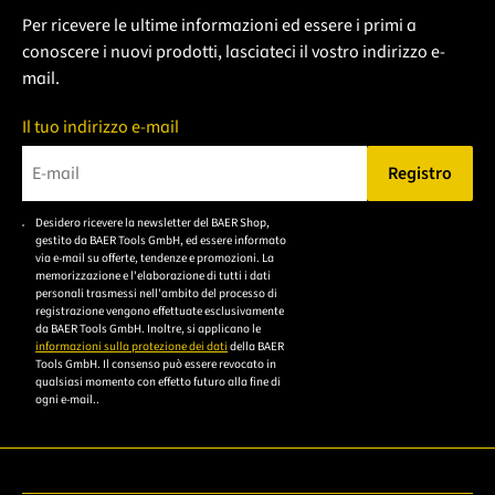
Per ricevere le ultime informazioni ed essere i primi a
conoscere i nuovi prodotti, lasciateci il vostro indirizzo e-
mail.
Il tuo indirizzo e-mail
Registro
Bitte geben Sie eine gültige E-Mail-Adresse ein.
Desidero ricevere la newsletter del BAER Shop,
Bitte akzeptieren Sie
gestito da BAER Tools GmbH, ed essere informato
die
via e-mail su offerte, tendenze e promozioni. La
memorizzazione e l'elaborazione di tutti i dati
Datenschutzerklärung,
personali trasmessi nell'ambito del processo di
um sich anzumelden.
registrazione vengono effettuate esclusivamente
da BAER Tools GmbH. Inoltre, si applicano le
informazioni sulla protezione dei dati
della BAER
Tools GmbH. Il consenso può essere revocato in
qualsiasi momento con effetto futuro alla fine di
ogni e-mail..