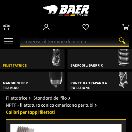
FILETTATRICE
BAERCOIL/BAERFIX
MANDRINI PER
PUNTE DA TRAPANO A
TRAPANO
ROTAZIONE
Filettatrice
Standard del filo
NPTF - filettatura conica americana per tubi
Calibri per tappi filettati
Salta la galleria di immagini