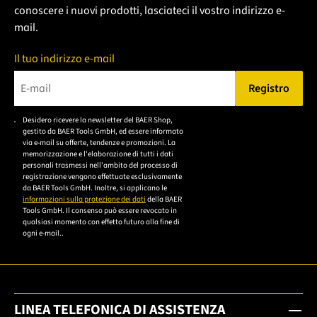
conoscere i nuovi prodotti, lasciateci il vostro indirizzo e-
mail.
Il tuo indirizzo e-mail
Registro
Bitte geben Sie eine gültige E-Mail-Adresse ein.
Desidero ricevere la newsletter del BAER Shop,
Bitte akzeptieren Sie
gestito da BAER Tools GmbH, ed essere informato
die
via e-mail su offerte, tendenze e promozioni. La
memorizzazione e l'elaborazione di tutti i dati
Datenschutzerklärung,
personali trasmessi nell'ambito del processo di
um sich anzumelden.
registrazione vengono effettuate esclusivamente
da BAER Tools GmbH. Inoltre, si applicano le
informazioni sulla protezione dei dati
della BAER
Tools GmbH. Il consenso può essere revocato in
qualsiasi momento con effetto futuro alla fine di
ogni e-mail..
LINEA TELEFONICA DI ASSISTENZA