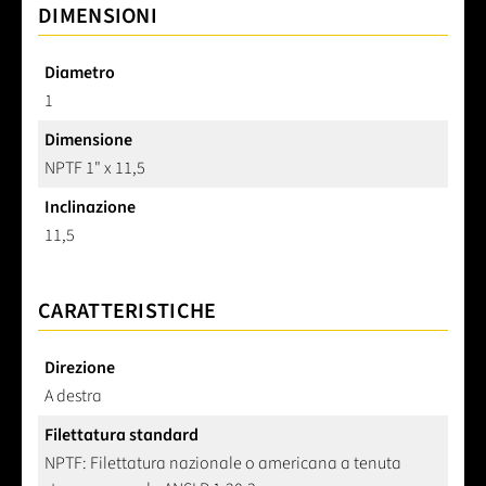
DIMENSIONI
Diametro
1
Dimensione
NPTF 1" x 11,5
Inclinazione
11,5
CARATTERISTICHE
Direzione
A destra
Filettatura standard
NPTF: Filettatura nazionale o americana a tenuta