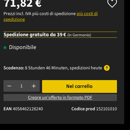
71,82 €
Prezzi incl. IVA più costi di spedizione
più costi di
spedizione
Spedizione gratuita da 39 €
(in Germania)
Disponibile
Scadenza:
8 Stunden 46 Minuten
, spedizioni
heute
Quantità del prodotto: inserisci la quantità desiderata o usa i p
Nel carrello
Creare un'offerta in formato PDF
EAN
4058462128240
Codice prod
152101010