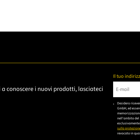
Il tuo indiri
 a conoscere i nuovi prodotti, lasciateci
Bitte gebe
Desidero riceve
GmbH, ed essere
memorizzazione 
nell'ambito del
esclusivamente 
sulla protezione
revocato in qual