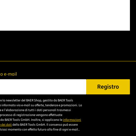
zzo e-mail
Registro
n Sie eine gültige E-Mail-Adresse ein.
re la newsletter del BAER Shop, gestito da BAER Tools
Bitte akzeptieren Sie
 informato via e-mail su offerte, tendenze e promozioni. La
die
e l'elaborazione di tutti i dati personali trasmessi
 processo di registrazione vengono effettuate
Datenschutzerklärung,
da BAER Tools GmbH. Inoltre, si applicano le
informazioni
um sich anzumelden.
 dei dati
della BAER Tools GmbH. Il consenso può essere
siasi momento con effetto futuro alla fine di ogni e-mail..