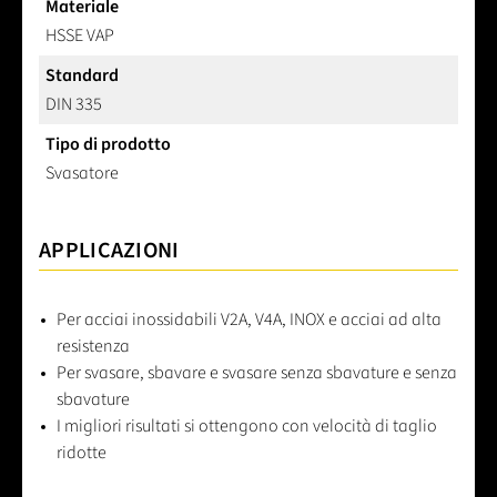
Materiale
HSSE VAP
Standard
DIN 335
Tipo di prodotto
Svasatore
APPLICAZIONI
Per acciai inossidabili V2A, V4A, INOX e acciai ad alta
resistenza
Per svasare, sbavare e svasare senza sbavature e senza
sbavature
I migliori risultati si ottengono con velocità di taglio
ridotte