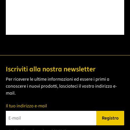
Iscriviti alla nostra newsletter
Per ricevere le ultime informazioni ed essere i primi a
conoscere i nuovi prodotti, lasciateci il vostro indirizzo e-
mail.
Il tuo indirizzo e-mail
Registro
Bitte geben Sie eine gültige E-Mail-Adresse ein.