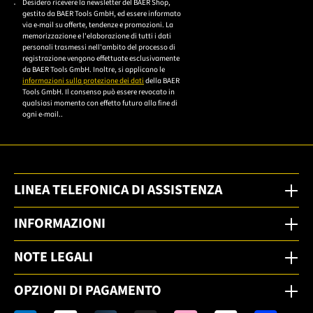
Desidero ricevere la newsletter del BAER Shop,
Bitte akzeptieren Sie
gestito da BAER Tools GmbH, ed essere informato
die
via e-mail su offerte, tendenze e promozioni. La
memorizzazione e l'elaborazione di tutti i dati
Datenschutzerklärung,
personali trasmessi nell'ambito del processo di
um sich anzumelden.
registrazione vengono effettuate esclusivamente
da BAER Tools GmbH. Inoltre, si applicano le
informazioni sulla protezione dei dati
della BAER
Tools GmbH. Il consenso può essere revocato in
qualsiasi momento con effetto futuro alla fine di
ogni e-mail..
LINEA TELEFONICA DI ASSISTENZA
INFORMAZIONI
NOTE LEGALI
OPZIONI DI PAGAMENTO