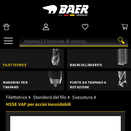
FILETTATRICE
BAERCOIL/BAERFIX
MANDRINI PER
PUNTE DA TRAPANO A
TRAPANO
ROTAZIONE
Filettatrice
Standard del filo
Svasatura
HSSE-VAP per acciai inossidabili
Salta la galleria di immagini