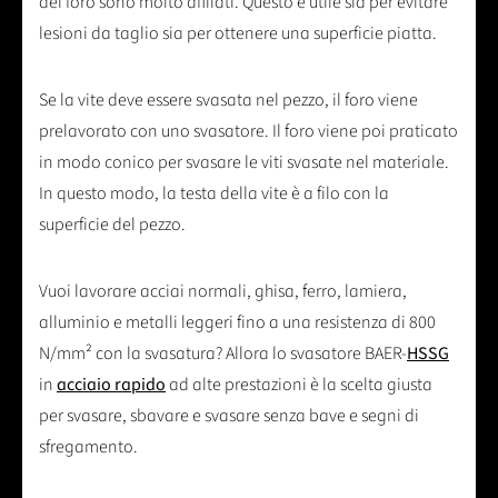
del foro sono molto affilati. Questo è utile sia per evitare
lesioni da taglio sia per ottenere una superficie piatta.
Se la vite deve essere svasata nel pezzo, il foro viene
prelavorato con uno svasatore. Il foro viene poi praticato
in modo conico per svasare le viti svasate nel materiale.
In questo modo, la testa della vite è a filo con la
superficie del pezzo.
Vuoi lavorare acciai normali, ghisa, ferro, lamiera,
alluminio e metalli leggeri fino a una resistenza di 800
N/mm² con la svasatura? Allora lo svasatore BAER-
HSSG
in
acciaio rapido
ad alte prestazioni è la scelta giusta
per svasare, sbavare e svasare senza bave e segni di
sfregamento.