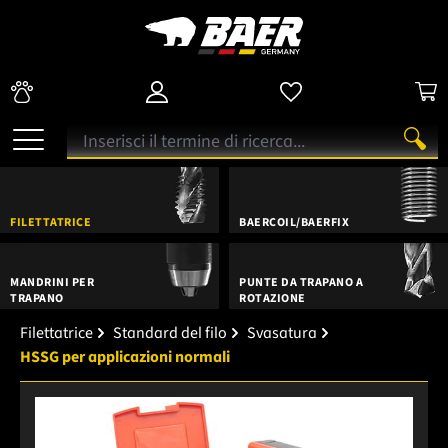
FILETTATRICE
BAERCOIL/BAERFIX
MANDRINI PER
PUNTE DA TRAPANO A
TRAPANO
ROTAZIONE
Filettatrice
Standard del filo
Svasatura
HSSG per applicazioni normali
Salta la galleria di immagini