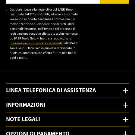
Bitte geben Sie eine gültige E-Mail-Adresse ein.
Desidero ricevere la newsletter del BAER Shop,
Bitte akzeptieren Sie
gestito da BAER Tools GmbH, ed essere informato
die
via e-mail su offerte, tendenze e promozioni. La
memorizzazione e l'elaborazione di tutti i dati
Datenschutzerklärung,
personali trasmessi nell'ambito del processo di
um sich anzumelden.
registrazione vengono effettuate esclusivamente
da BAER Tools GmbH. Inoltre, si applicano le
informazioni sulla protezione dei dati
della BAER
Tools GmbH. Il consenso può essere revocato in
qualsiasi momento con effetto futuro alla fine di
ogni e-mail..
LINEA TELEFONICA DI ASSISTENZA
INFORMAZIONI
NOTE LEGALI
OPZIONI DI PAGAMENTO