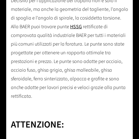
Decisivo per l'applicazione del trapano non è solo il
materiale, ma anche la geometria del tagliente, l'angolo
di spoglia e l'angolo di spirale, la cosiddetta torsione.
Alla BAER puoi trovare punte
HSSG
rettificate di
comprovata qualità industriale BAER per tutti i materiali
più comuni utilizzati per la foratura. Le punte sono state
progettate per ottenere un rapporto ottimale tra
prestazioni e prezzo. Le punte sono adatte per acciaio,
acciaio fuso, ghisa grigia, ghisa malleabile, ghisa
sferoidale, ferro sinterizzato, alpacca e grafite e sono
anche adatte per lavori precisi e veloci grazie alla punta
rettificata.
ATTENZIONE: