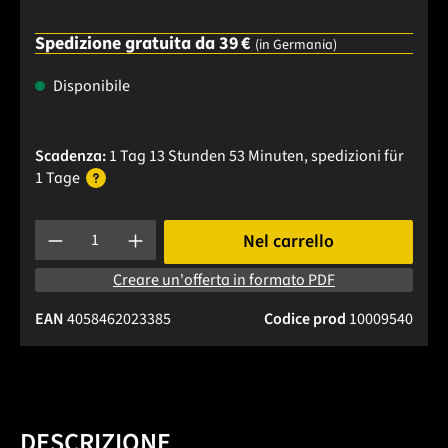
Spedizione gratuita da 39 €
(in Germania)
Disponibile
Scadenza:
1 Tag 13 Stunden 53 Minuten
, spedizioni
für
1 Tage
Quantità del prodotto: inserisci la quantità desiderata o usa 
Nel carrello
Creare un'offerta in formato PDF
EAN
4058462023385
Codice prod
10009540
DESCRIZIONE