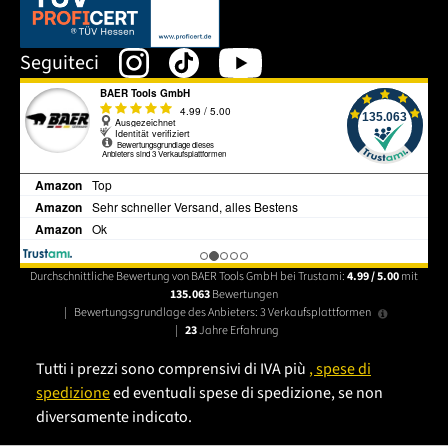
Dieser Link öffnet sich in einem neuen Tab.
Seguiteci
Durchschnittliche Bewertung von BAER Tools GmbH bei Trustami:
4.99 / 5.00
mit
135.063
Bewertungen
|
Bewertungsgrundlage des Anbieters: 3 Verkaufsplattformen
|
23
Jahre Erfahrung
Tutti i prezzi sono comprensivi di IVA più
, spese di
spedizione
ed eventuali spese di spedizione, se non
diversamente indicato.