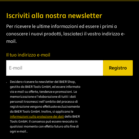
Iscriviti alla nostra newsletter
Per ricevere le ultime informazioni ed essere i primi a
conoscere i nuovi prodotti, lasciateci il vostro indirizzo e-
mail.
Il tuo indirizzo e-mail
Registro
Bitte geben Sie eine gültige E-Mail-Adresse ein.
Desidero ricevere la newsletter del BAER Shop,
Bitte akzeptieren Sie
gestito da BAER Tools GmbH, ed essere informato
die
via e-mail su offerte, tendenze e promozioni. La
memorizzazione e l'elaborazione di tutti i dati
Datenschutzerklärung,
personali trasmessi nell'ambito del processo di
um sich anzumelden.
registrazione vengono effettuate esclusivamente
da BAER Tools GmbH. Inoltre, si applicano le
informazioni sulla protezione dei dati
della BAER
Tools GmbH. Il consenso può essere revocato in
qualsiasi momento con effetto futuro alla fine di
ogni e-mail..