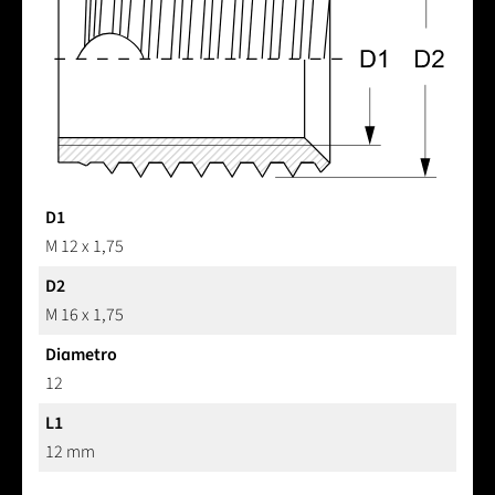
D1
M 12 x 1,75
D2
M 16 x 1,75
Diametro
12
L1
12 mm