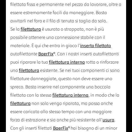
filettata fissa e permanente nel pezzo da lavorare, oltre a
essere estremamente facili da maneggiare. Basta
avvitarli nel foro e il filo di tenuta si taglia da solo.
Se la
filettatura
è usurata o strappata, non è più
possibile ottenere una connessione stabile con il
materiale. È qui che entra in gioco l'
inserto filettato
autofilettante
BaerFix
®. Con i nostri inserti autofilettanti
puoi riparare la tua
filettatura interna
rotta o rinforzare
una
filettatura
esistente. Se nei tuoi componenti ci sono
filettature danneggiate, questo non deve essere uno
spreco. Basta inserire nel componente una boccola
filettata con la stessa
filettatura interna
, in modo che la
filettatura
non solo venga riparata, ma possa anche
essere caricata allo stesso tempo con una maggiore
forza di estrazione e sia anche più resistente all'
usura
.
Con gli inserti filettati
BaerFix
® hai bisogno di un minor