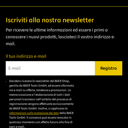
Iscriviti alla nostra newsletter
Per ricevere le ultime informazioni ed essere i primi a
conoscere i nuovi prodotti, lasciateci il vostro indirizzo e-
mail.
Il tuo indirizzo e-mail
Registro
Bitte geben Sie eine gültige E-Mail-Adresse ein.
Desidero ricevere la newsletter del BAER Shop,
Bitte akzeptieren Sie
gestito da BAER Tools GmbH, ed essere informato
die
via e-mail su offerte, tendenze e promozioni. La
memorizzazione e l'elaborazione di tutti i dati
Datenschutzerklärung,
personali trasmessi nell'ambito del processo di
um sich anzumelden.
registrazione vengono effettuate esclusivamente
da BAER Tools GmbH. Inoltre, si applicano le
informazioni sulla protezione dei dati
della BAER
Tools GmbH. Il consenso può essere revocato in
qualsiasi momento con effetto futuro alla fine di
ogni e-mail..