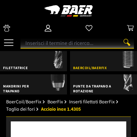
FILETTATRICE
BAERCOIL/BAERFIX
MANDRINI PER
PUNTE DA TRAPANO A
TRAPANO
ROTAZIONE
BaerCoil/BaerFix
BaerFix
Inserti filettati BaerFix
Taglio dei fori
Acciaio inox 1.4305
Salta la galleria di immagini