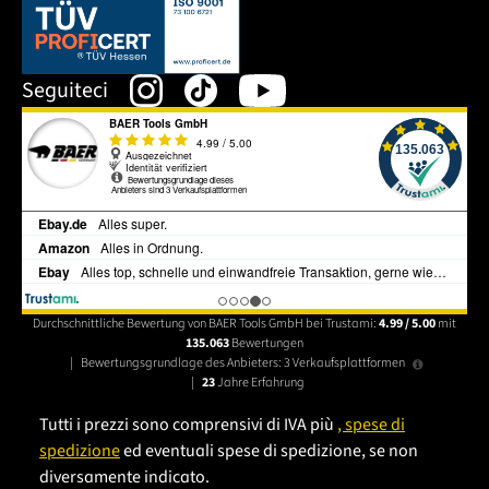
Dieser Link öffnet sich in einem neuen Tab.
Seguiteci
Durchschnittliche Bewertung von BAER Tools GmbH bei Trustami:
4.99 / 5.00
mit
135.063
Bewertungen
|
Bewertungsgrundlage des Anbieters: 3 Verkaufsplattformen
|
23
Jahre Erfahrung
Tutti i prezzi sono comprensivi di IVA più
, spese di
spedizione
ed eventuali spese di spedizione, se non
diversamente indicato.