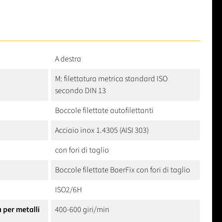
A destra
M: filettatura metrica standard ISO
secondo DIN 13
Boccole filettate autofilettanti
Acciaio inox 1.4305 (AISI 303)
con fori di taglio
Boccole filettate BaerFix con fori di taglio
ISO2/6H
à per metalli
400-600 giri/min