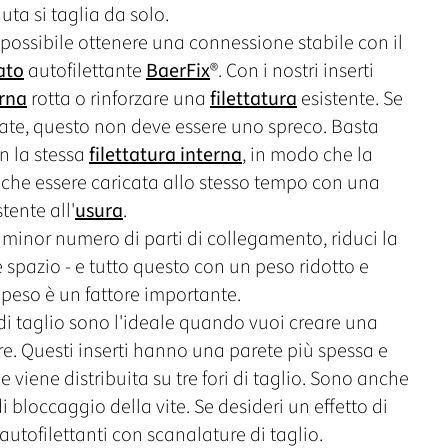
nuta si taglia da solo.
possibile ottenere una connessione stabile con il
tato
autofilettante
BaerFix
®. Con i nostri inserti
erna
rotta o rinforzare una
filettatura
esistente. Se
iate, questo non deve essere uno spreco. Basta
n la stessa
filettatura interna
, in modo che la
che essere caricata allo stesso tempo con una
tente all'
usura
.
 minor numero di parti di collegamento, riduci la
e spazio - e tutto questo con un peso ridotto e
di peso è un fattore importante.
 di taglio sono l'ideale quando vuoi creare una
are. Questi inserti hanno una parete più spessa e
viene distribuita su tre fori di taglio. Sono anche
i bloccaggio della vite. Se desideri un effetto di
i autofilettanti con scanalature di taglio.