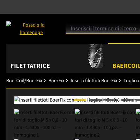
FILETTATRICE
BAERCOIL
BaerCoil/BaerFix
BaerFix
Inserti filettati BaerFix
Taglio d
Salta la galleria di immagini