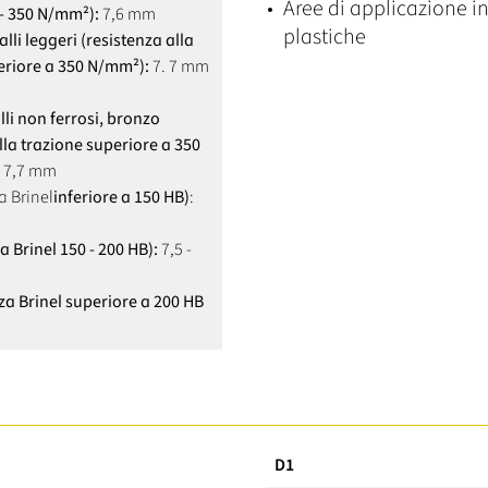
Aree di applicazione in
 - 350 N/mm²):
7,6 mm
plastiche
lli leggeri (resistenza alla
eriore a 350 N/mm²):
7. 7 mm
li non ferrosi, bronzo
lla trazione superiore a 350
- 7,7 mm
a Brinel
inferiore a 150 HB)
:
a Brinel 150 - 200 HB):
7,5 -
za Brinel superiore a 200 HB
D1