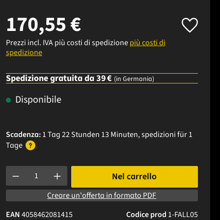
170,55 €
Prezzi incl. IVA più costi di spedizione
più costi di
spedizione
Spedizione gratuita da 39 €
(in Germania)
Disponibile
Scadenza:
1 Tag 22 Stunden 13 Minuten
, spedizioni
für 1
Tage
Quantità del prodotto: inserisci la quantità desiderata o usa i p
Nel carrello
Creare un'offerta in formato PDF
EAN
4058462081415
Codice prod
1-FALL05