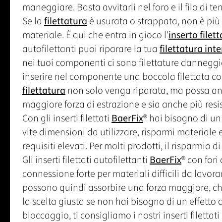
maneggiare. Basta avvitarli nel foro e il filo di te
Se la
filettatura
è usurata o strappata, non è più 
materiale. È qui che entra in gioco l'
inserto filet
autofilettanti puoi riparare la tua
filettatura int
nei tuoi componenti ci sono filettature dannegg
inserire nel componente una boccola filettata co
filettatura
non solo venga riparata, ma possa an
maggiore forza di estrazione e sia anche più resis
Con gli inserti filettati
BaerFix
® hai bisogno di un
vite dimensioni da utilizzare, risparmi materiale 
requisiti elevati. Per molti prodotti, il risparmio 
Gli inserti filettati autofilettanti
BaerFix
® con fori
connessione forte per materiali difficili da lavor
possono quindi assorbire una forza maggiore, che 
la scelta giusta se non hai bisogno di un effetto d
bloccaggio, ti consigliamo i nostri inserti filettat