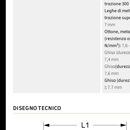
trazione 300
Leghe di meta
trazione sup
7 mm
Ottone, metal
(resistenza a
N/mm²):
7,6 
Ghisa (durezz
7,4 mm
Ghisa
(durezz
7,6 mm
Ghisa (durez
)
:
7.7 mm
DISEGNO TECNICO