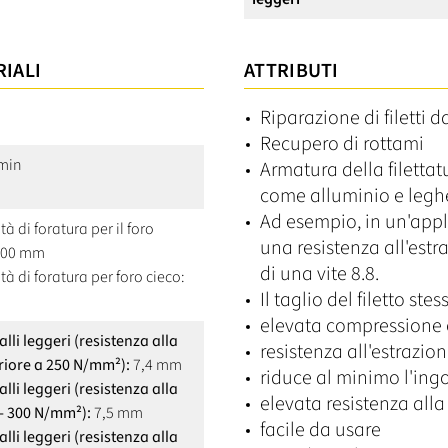
RIALI
ATTRIBUTI
Riparazione di filetti 
Recupero di rottami
/min
Armatura della filettat
come alluminio e leghe
Ad esempio, in un'appl
à di foratura per il foro
una resistenza all'est
0,00 mm
di una vite 8.8.
tà di foratura per foro cieco:
Il taglio del filetto st
elevata compressione c
lli leggeri (resistenza alla
resistenza all'estrazio
eriore a 250 N/mm²):
7,4 mm
riduce al minimo l'ing
lli leggeri (resistenza alla
elevata resistenza alla
 - 300 N/mm²):
7,5 mm
facile da usare
lli leggeri (resistenza alla