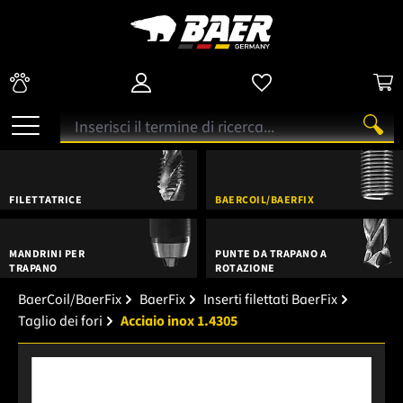
FILETTATRICE
BAERCOIL/BAERFIX
MANDRINI PER
PUNTE DA TRAPANO A
TRAPANO
ROTAZIONE
BaerCoil/BaerFix
BaerFix
Inserti filettati BaerFix
Taglio dei fori
Acciaio inox 1.4305
Salta la galleria di immagini