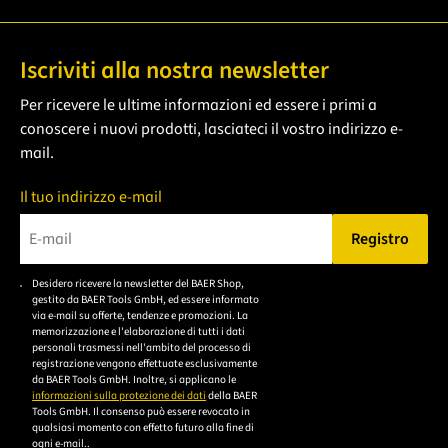
Iscriviti alla nostra newsletter
Per ricevere le ultime informazioni ed essere i primi a
conoscere i nuovi prodotti, lasciateci il vostro indirizzo e-
mail.
Il tuo indirizzo e-mail
Registro
Bitte geben Sie eine gültige E-Mail-Adresse ein.
Desidero ricevere la newsletter del BAER Shop,
Bitte akzeptieren Sie
gestito da BAER Tools GmbH, ed essere informato
die
via e-mail su offerte, tendenze e promozioni. La
memorizzazione e l'elaborazione di tutti i dati
Datenschutzerklärung,
personali trasmessi nell'ambito del processo di
um sich anzumelden.
registrazione vengono effettuate esclusivamente
da BAER Tools GmbH. Inoltre, si applicano le
informazioni sulla protezione dei dati
della BAER
Tools GmbH. Il consenso può essere revocato in
qualsiasi momento con effetto futuro alla fine di
ogni e-mail..