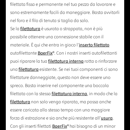
filettata fissa e permanente nel tuo pezzo da lavorare e
sono estremamente facili da maneggiare. Basta avvitarli
nel foro e il filo di tenuta si taglia da solo.
Se la
filettatura
è usurata o strappata, non è più
possibile ottenere una connessione stabile con il
materiale. È qui che entra in gioco l'
inserto filettato
autofilettante
BaerFix
®. Con i nostri inserti autofilettanti
puoi riparare la tua
filettatura interna
rotta o rinforzare
una
filettatura
esistente. Se nei tuoi componenti ci sono
filettature danneggiate, questo non deve essere uno
spreco. Basta inserire nel componente una boccola
filettata con la stessa
filettatura interna
, in modo che la
filettatura
non solo venga riparata, ma possa anche
essere caricata allo stesso tempo con una maggiore
forza di estrazione e sia anche più resistente all'
usura
.
Con gli inserti filettati
BaerFix
® hai bisogno di un minor