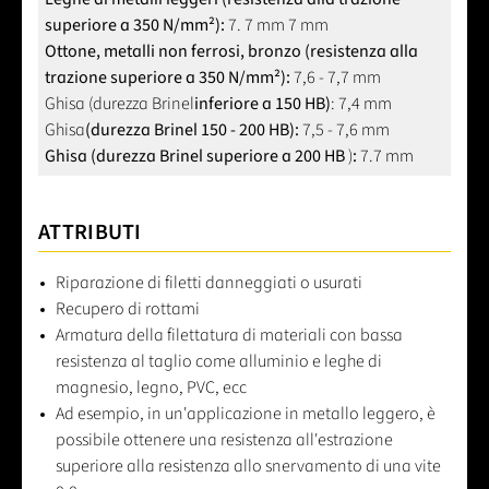
superiore a 350 N/mm²):
7. 7 mm 7 mm
Ottone, metalli non ferrosi, bronzo (resistenza alla
trazione superiore a 350 N/mm²):
7,6 - 7,7 mm
Ghisa (durezza Brinel
inferiore a 150 HB)
: 7,4 mm
Ghisa
(durezza Brinel 150 - 200 HB):
7,5 - 7,6 mm
Ghisa (durezza Brinel superiore a 200 HB
)
:
7.7 mm
ATTRIBUTI
Riparazione di filetti danneggiati o usurati
Recupero di rottami
Armatura della filettatura di materiali con bassa
resistenza al taglio come alluminio e leghe di
magnesio, legno, PVC, ecc
Ad esempio, in un'applicazione in metallo leggero, è
possibile ottenere una resistenza all'estrazione
superiore alla resistenza allo snervamento di una vite