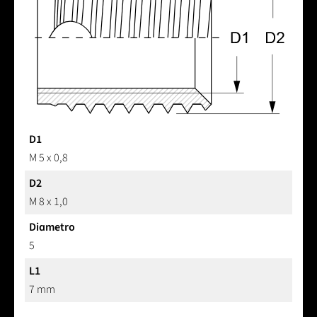
D1
M 5 x 0,8
D2
M 8 x 1,0
Diametro
5
L1
7 mm