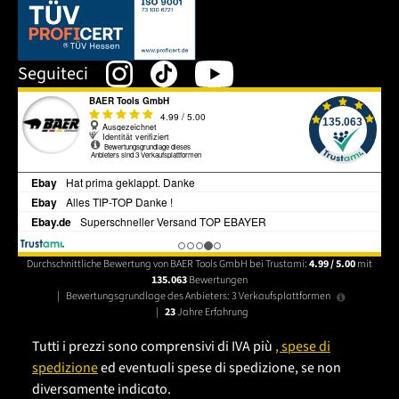
Dieser Link öffnet sich in einem neuen Tab.
Seguiteci
Durchschnittliche Bewertung von BAER Tools GmbH bei Trustami:
4.99 / 5.00
mit
135.063
Bewertungen
|
Bewertungsgrundlage des Anbieters: 3 Verkaufsplattformen
|
23
Jahre Erfahrung
Tutti i prezzi sono comprensivi di IVA più
, spese di
spedizione
ed eventuali spese di spedizione, se non
diversamente indicato.