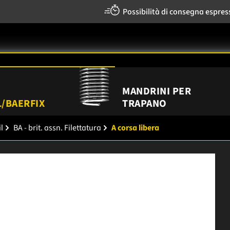
Possibilità di consegna espres
MANDRINI PER
/BAERFIX
TRAPANO
l
BA - brit. assn. Filettatura
A corsa libera