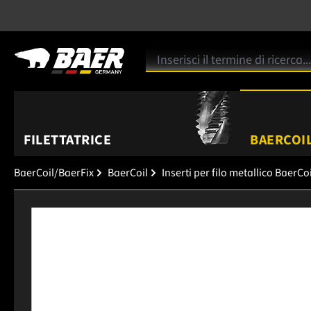
FILETTATRICE
BAERCOIL
BaerCoil/BaerFix
BaerCoil
Inserti per filo metallico BaerCoi
Salta la galleria di immagini