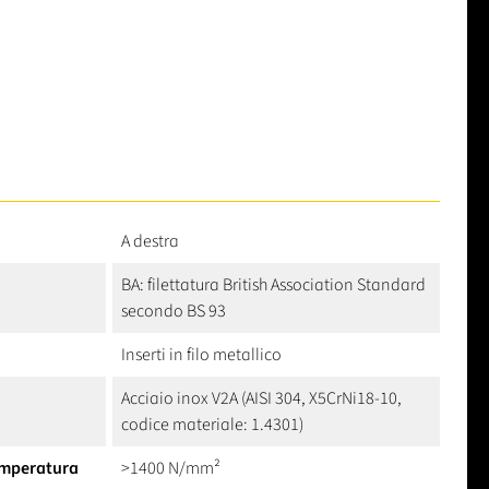
A destra
BA: filettatura British Association Standard
secondo BS 93
Inserti in filo metallico
Acciaio inox V2A (AISI 304, X5CrNi18-10,
codice materiale: 1.4301)
temperatura
>1400 N/mm²