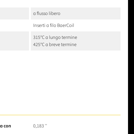
a flusso libero
Inserti a filo BaerCoil
315°C a lungo termine
425°C a breve termine
ra con
0,183 ''