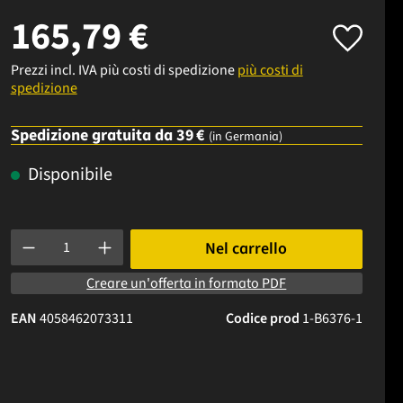
165,79 €
Prezzi incl. IVA più costi di spedizione
più costi di
spedizione
Spedizione gratuita da 39 €
(in Germania)
Disponibile
Quantità del prodotto: inserisci la quantità desiderata o usa i p
Nel carrello
Creare un'offerta in formato PDF
EAN
4058462073311
Codice prod
1-B6376-1