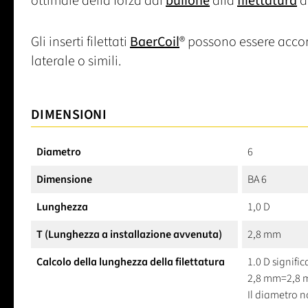
ottimale della forza dal
bullone
alla
filettatura
d
Gli inserti filettati
BaerCoil
® possono essere accor
laterale o simili.
DIMENSIONI
Diametro
6
Dimensione
BA 6
Lunghezza
1,0 D
T (Lunghezza a installazione avvenuta)
2,8 mm
Calcolo della lunghezza della filettatura
1.0 D signific
2,8 mm=2,8
Il diametro n