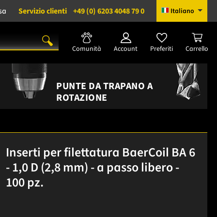
sa
Servizio clienti
+49 (0) 6203 4048 79 0
Italiano
Comunità
Account
Preferiti
Carrello
PUNTE DA TRAPANO A
ROTAZIONE
Inserti per filettatura BaerCoil BA 6
- 1,0 D (2,8 mm) - a passo libero -
100 pz.