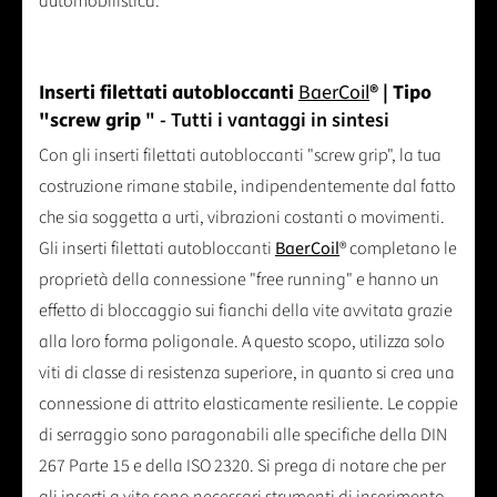
automobilistica.
Inserti filettati autobloccanti
BaerCoil
® | Tipo
"screw grip
" - Tutti i vantaggi in sintesi
Con gli inserti filettati autobloccanti "screw grip", la tua
costruzione rimane stabile, indipendentemente dal fatto
che sia soggetta a urti, vibrazioni costanti o movimenti.
Gli inserti filettati autobloccanti
BaerCoil
® completano le
proprietà della connessione "free running" e hanno un
effetto di bloccaggio sui fianchi della vite avvitata grazie
alla loro forma poligonale. A questo scopo, utilizza solo
viti di classe di resistenza superiore, in quanto si crea una
connessione di attrito elasticamente resiliente. Le coppie
di serraggio sono paragonabili alle specifiche della DIN
267 Parte 15 e della ISO 2320. Si prega di notare che per