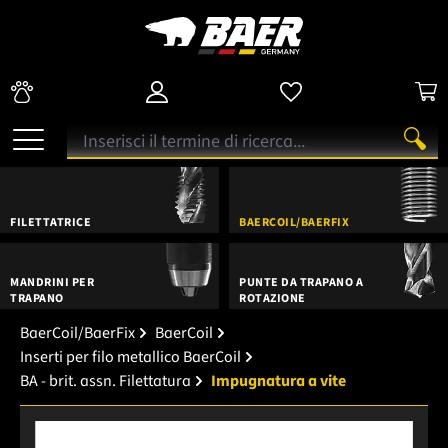
FILETTATRICE
BAERCOIL/BAERFIX
MANDRINI PER
PUNTE DA TRAPANO A
TRAPANO
ROTAZIONE
BaerCoil/BaerFix
BaerCoil
Inserti per filo metallico BaerCoil
BA - brit. assn. Filettatura
Impugnatura a vite
Salta la galleria di immagini