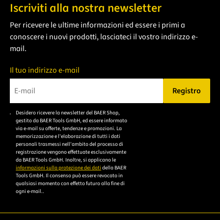
Iscriviti alla nostra newsletter
Per ricevere le ultime informazioni ed essere i primi a
conoscere i nuovi prodotti, lasciateci il vostro indirizzo e-
mail.
Il tuo indirizzo e-mail
Registro
Bitte geben Sie eine gültige E-Mail-Adresse ein.
Desidero ricevere la newsletter del BAER Shop,
Bitte akzeptieren Sie
gestito da BAER Tools GmbH, ed essere informato
die
via e-mail su offerte, tendenze e promozioni. La
memorizzazione e l'elaborazione di tutti i dati
Datenschutzerklärung,
personali trasmessi nell'ambito del processo di
um sich anzumelden.
registrazione vengono effettuate esclusivamente
da BAER Tools GmbH. Inoltre, si applicano le
informazioni sulla protezione dei dati
della BAER
Tools GmbH. Il consenso può essere revocato in
qualsiasi momento con effetto futuro alla fine di
ogni e-mail..