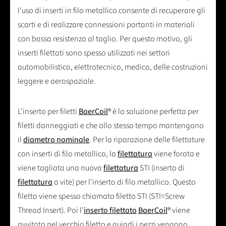
l'uso di inserti in filo metallico consente di recuperare gli
scarti e di realizzare connessioni portanti in materiali
con bassa resistenza al taglio. Per questo motivo, gli
inserti filettati sono spesso utilizzati nei settori
automobilistico, elettrotecnico, medico, delle costruzioni
leggere e aerospaziale.
L'inserto per filetti
BaerCoil
® è la soluzione perfetta per
filetti danneggiati e che allo stesso tempo mantengono
il
diametro nominale
. Per la riparazione delle filettature
con inserti di filo metallico, la
filettatura
viene forata e
viene tagliata una nuova
filettatura
STI (inserto di
filettatura
a vite) per l'inserto di filo metallico. Questo
filetto viene spesso chiamato filetto STI (STI=Screw
Thread Insert). Poi l'
inserto filettato
BaerCoil
® viene
avvitato nel vecchio filetto e quindi i pezzi vengono