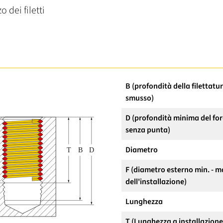
o dei filetti
B (profondità della filettatu
smusso)
D (profondità minima del for
senza punta)
Diametro
F (diametro esterno min. - m
dell'installazione)
Lunghezza
T (Lunghezza a installazion