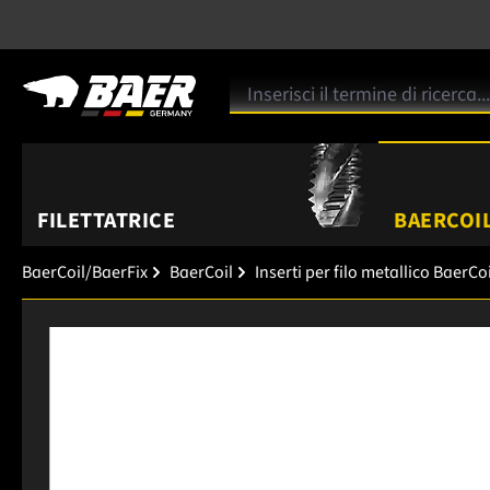
FILETTATRICE
BAERCOIL
BaerCoil/BaerFix
BaerCoil
Inserti per filo metallico BaerCoi
Salta la galleria di immagini