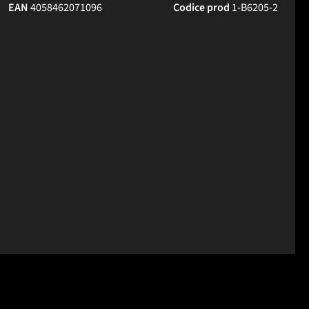
EAN
4058462071096
Codice prod
1-B6205-2