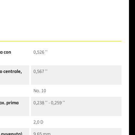
ra con
0,526 ''
o centrale,
0,567 ''
No. 10
ax. prima
0,238 '' - 0,259 ''
2,0 D
e avvenuta)
9,65 mm