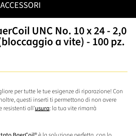
ACCESSORI
aerCoil UNC No. 10 x 24 - 2,0
(bloccaggio a vite) - 100 pz.
liore per tutte le tue esigenze di riparazione! Con
noltre, questi inserti ti permettono di non avere
 resistenti all'
usura
: la tua vite rimarrà
ttato
BaerCoil
® è la soluzione perfetta, con lo