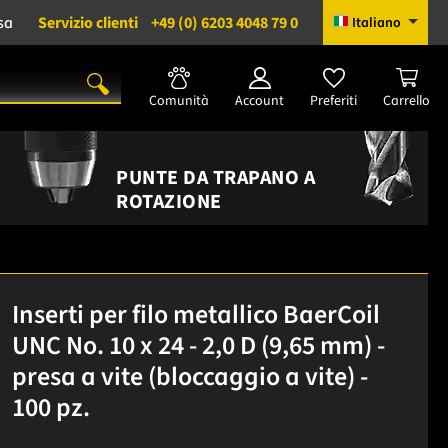
sa
Servizio clienti
+49 (0) 6203 4048 79 0
Italiano
Comunità
Account
Preferiti
Carrello
PUNTE DA TRAPANO A
ROTAZIONE
Inserti per filo metallico BaerCoil
UNC No. 10 x 24 - 2,0 D (9,65 mm) -
presa a vite (bloccaggio a vite) -
100 pz.