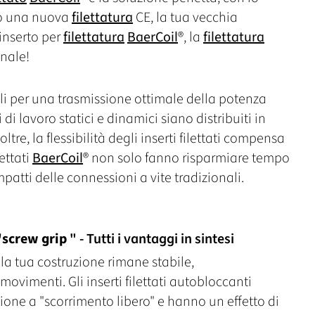
do una nuova
filettatura
CE, la tua vecchia
'inserto per
filettatura
BaerCoil
®, la
filettatura
inale!
li per una trasmissione ottimale della potenza
di lavoro statici e dinamici siano distribuiti in
ltre, la flessibilità degli inserti filettati compensa
lettati
BaerCoil
® non solo fanno risparmiare tempo
atti delle connessioni a vite tradizionali.
 "screw grip
" - Tutti i vantaggi in sintesi
, la tua costruzione rimane stabile,
ovimenti. Gli inserti filettati autobloccanti
one a "scorrimento libero" e hanno un effetto di