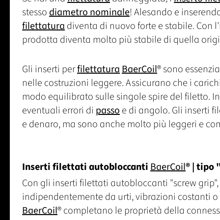
stesso
diametro nominale
! Alesando e inseren
filettatura
diventa di nuovo forte e stabile. Con l
prodotta diventa molto più stabile di quella orig
Gli inserti per
filettatura
BaerCoil
® sono essenzia
nelle costruzioni leggere. Assicurano che i carichi 
modo equilibrato sulle singole spire del filetto. Ino
eventuali errori di
passo
e di angolo. Gli inserti fi
e denaro, ma sono anche molto più leggeri e comp
Inserti filettati autobloccanti
BaerCoil
® | tipo
Con gli inserti filettati autobloccanti "screw grip"
indipendentemente da urti, vibrazioni costanti o m
BaerCoil
® completano le proprietà della connessi