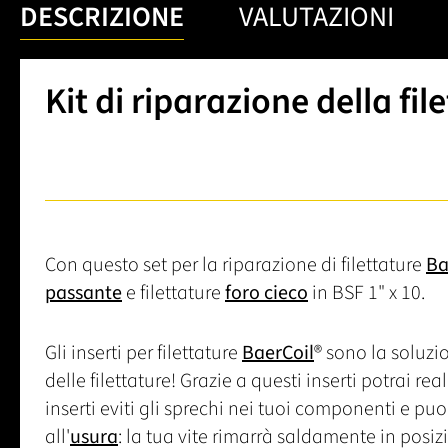
DESCRIZIONE
VALUTAZIONI
Kit di riparazione della fil
Con questo set per la riparazione di filettature
Ba
passante
e filettature
foro cieco
in BSF 1" x 10.
Gli inserti per filettature
BaerCoil
® sono la soluzi
delle filettature! Grazie a questi inserti potrai re
inserti eviti gli sprechi nei tuoi componenti e puoi r
all'
usura
: la tua vite rimarrà saldamente in posizio