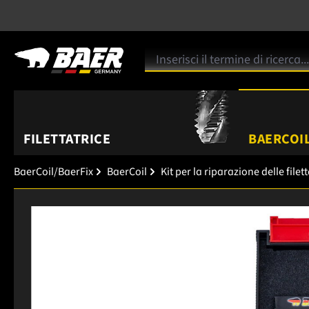
FILETTATRICE
BAERCOIL
BaerCoil/BaerFix
BaerCoil
Kit per la riparazione delle filet
Salta la galleria di immagini