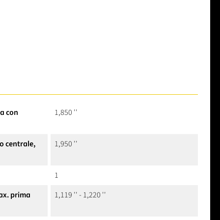
ra con
1,850 ''
o centrale,
1,950 ''
1
ax. prima
1,119 '' - 1,220 ''