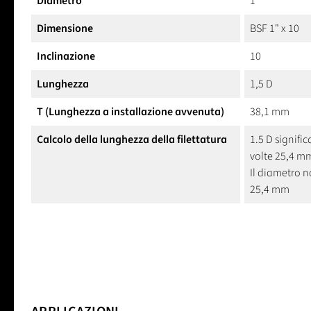
Diametro
1
Dimensione
BSF 1" x 10
Inclinazione
10
Lunghezza
1,5 D
T (Lunghezza a installazione avvenuta)
38,1 mm
Calcolo della lunghezza della filettatura
1.5 D signific
volte 25,4 
Il diametro n
25,4 mm