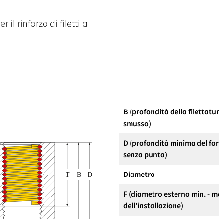
r il rinforzo di filetti a
B (profondità della filettatu
smusso)
D (profondità minima del for
senza punta)
Diametro
F (diametro esterno min. - m
dell'installazione)