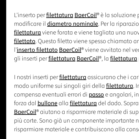
L'inserto per
filettatura
BaerCoil
® è la soluzione 
modificare il
diametro nominale
. Per la riparaz
filettatura
viene forata e viene tagliata una nu
filettato
. Questo filetto viene spesso chiamato an
l'
inserto filettato
BaerCoil
® viene avvitato nel ve
gli inserti per
filettatura
BaerCoil
®, la
filettatura
I nostri inserti per
filettatura
assicurano che i cari
modo uniforme sui singoli giri della
filettatura
. 
compensa eventuali errori di
passo
e angolari, i
forza dal
bullone
alla
filettatura
del dado. Sopratt
BaerCoil
® aiutano a risparmiare materiale di supp
più corte. Sono già un componente importante nel
risparmiare materiale e contribuiscono alla conse