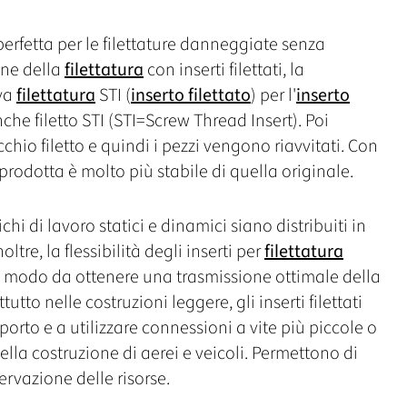
perfetta per le filettature danneggiate senza
ione della
filettatura
con inserti filettati, la
ova
filettatura
STI (
inserto filettato
) per l'
inserto
che filetto STI (STI=Screw Thread Insert). Poi
cchio filetto e quindi i pezzi vengono riavvitati. Con
prodotta è molto più stabile di quella originale.
chi di lavoro statici e dinamici siano distribuiti in
Inoltre, la flessibilità degli inserti per
filettatura
n modo da ottenere una trasmissione ottimale della
utto nelle costruzioni leggere, gli inserti filettati
orto e a utilizzare connessioni a vite più piccole o
la costruzione di aerei e veicoli. Permettono di
rvazione delle risorse.