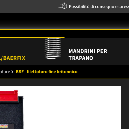
Possibilità di consegna espres
MANDRINI PER
/BAERFIX
TRAPANO
tature
BSF - filettatura fine britannica