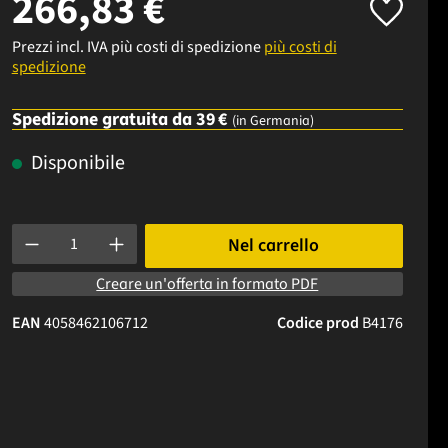
266,83 €
Prezzi incl. IVA più costi di spedizione
più costi di
spedizione
Spedizione gratuita da 39 €
(in Germania)
Disponibile
Quantità del prodotto: inserisci la quantità desiderata o usa i p
Nel carrello
Creare un'offerta in formato PDF
EAN
4058462106712
Codice prod
B4176