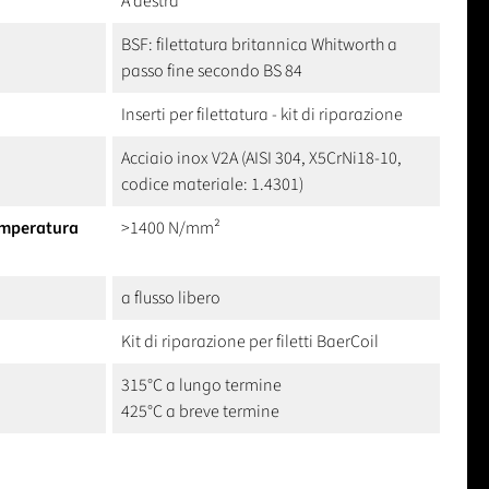
A destra
BSF: filettatura britannica Whitworth a
passo fine secondo BS 84
Inserti per filettatura - kit di riparazione
Acciaio inox V2A (AISI 304, X5CrNi18-10,
codice materiale: 1.4301)
temperatura
>1400 N/mm²
a flusso libero
Kit di riparazione per filetti BaerCoil
315°C a lungo termine
425°C a breve termine