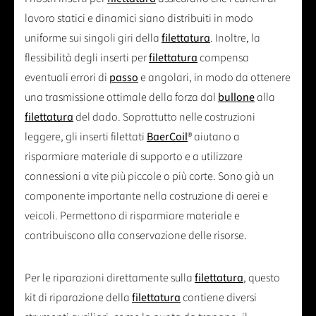
lavoro statici e dinamici siano distribuiti in modo
uniforme sui singoli giri della
filettatura
. Inoltre, la
flessibilità degli inserti per
filettatura
compensa
eventuali errori di
passo
e angolari, in modo da ottenere
una trasmissione ottimale della forza dal
bullone
alla
filettatura
del dado. Soprattutto nelle costruzioni
leggere, gli inserti filettati
BaerCoil
® aiutano a
risparmiare materiale di supporto e a utilizzare
connessioni a vite più piccole o più corte. Sono già un
componente importante nella costruzione di aerei e
veicoli. Permettono di risparmiare materiale e
contribuiscono alla conservazione delle risorse.
Per le riparazioni direttamente sulla
filettatura
, questo
kit di riparazione della
filettatura
contiene diversi