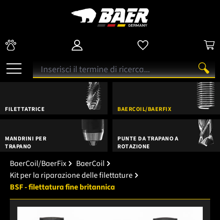
FILETTATRICE
BAERCOIL/BAERFIX
MANDRINI PER
PUNTE DA TRAPANO A
TRAPANO
ROTAZIONE
BaerCoil/BaerFix
BaerCoil
Kit per la riparazione delle filettature
BSF - filettatura fine britannica
Salta la galleria di immagini