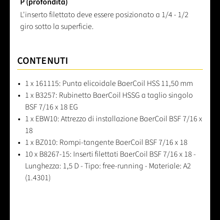
P (profondità)
L'inserto filettato deve essere posizionato a 1/4 - 1/2
giro sotto la superficie.
CONTENUTI
1 x 161115: Punta elicoidale BaerCoil HSS 11,50 mm
1 x B3257: Rubinetto BaerCoil HSSG a taglio singolo
BSF 7/16 x 18 EG
1 x EBW10: Attrezzo di installazione BaerCoil BSF 7/16 x
18
1 x BZ010: Rompi-tangente BaerCoil BSF 7/16 x 18
10 x B8267-15: Inserti filettati BaerCoil BSF 7/16 x 18 -
Lunghezza: 1,5 D - Tipo: free-running - Materiale: A2
(1.4301)