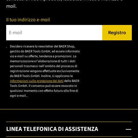
mail.
Il tuo indirizzo e-mail
Registro
Bitte geben Sie eine gültige E-Mail-Adresse ein.
Desidero ricevere la newsletter del BAER Shop,
Bitte akzeptieren Sie
gestito da BAER Tools GmbH, ed essere informato
die
via e-mail su offerte, tendenze e promozioni. La
memorizzazione e l'elaborazione di tutti i dati
Datenschutzerklärung,
personali trasmessi nell'ambito del processo di
um sich anzumelden.
registrazione vengono effettuate esclusivamente
da BAER Tools GmbH. Inoltre, si applicano le
informazioni sulla protezione dei dati
della BAER
Tools GmbH. Il consenso può essere revocato in
qualsiasi momento con effetto futuro alla fine di
ogni e-mail..
LINEA TELEFONICA DI ASSISTENZA