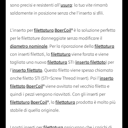
sono precisi e resistenti all'
usura
: la tua vite rimarrà
saldamente in posizione senza che l'inserto si sfili.
L'inserto per
filettatura
BaerCoil
® è la soluzione perfetta
per le filettature danneggiate senza modificare il
diametro nominale
. Per la riparazione della
filettatura
con inserti filettati, la
filettatura
viene forata e viene
tagliata una nuova
filettatura
STI (
inserto filettato
) per
l'
inserto filettato
. Questo filetto viene spesso chiamato
anche filetto STI (STI=Screw Thread Insert). Poi l'
inserto
filettato
BaerCoil
® viene avvitato nel vecchio filetto e
quindi i pezzi vengono riavvitati. Con gli inserti per
filettatura
BaerCoil
®, la
filettatura
prodotta è molto più
stabile di quella originale.
I nostri inserti per
filettatura
assicurano che i carichi di