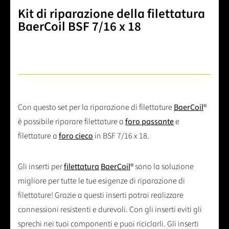
Kit di riparazione della filettatura
BaerCoil BSF 7/16 x 18
Con questo set per la riparazione di filettature
BaerCoil
®
è possibile riparare filettature a
foro passante
e
filettature a
foro cieco
in BSF 7/16 x 18.
Gli inserti per
filettatura
BaerCoil
® sono la soluzione
migliore per tutte le tue esigenze di riparazione di
filettature! Grazie a questi inserti potrai realizzare
connessioni resistenti e durevoli. Con gli inserti eviti gli
sprechi nei tuoi componenti e puoi riciclarli. Gli inserti