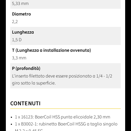
5,33 mm
Diametro
2,2
Lunghezza
1,5 D
T (Lunghezza a installazione avvenuta)
3,3 mm
P (profondità)
L'inserto filettato deve essere posizionato a 1/4 - 1/2
giro sotto la superficie.
CONTENUTI
1 x 16123: BaerCoil HSS punta elicoidale 2,30 mm
1 x B3002-1: rubinetto BaerCoil HSSG a taglio singolo
M 2,2 x 0,45 EG