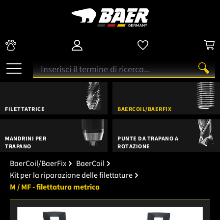
FILETTATRICE
BAERCOIL/BAERFIX
MANDRINI PER
PUNTE DA TRAPANO A
TRAPANO
ROTAZIONE
BaerCoil/BaerFix
BaerCoil
Kit per la riparazione delle filettature
M / MF - filettatura metrica
Salta la galleria di immagini