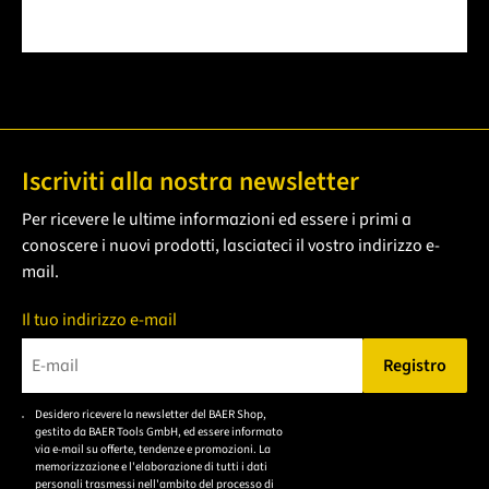
Iscriviti alla nostra newsletter
Per ricevere le ultime informazioni ed essere i primi a
conoscere i nuovi prodotti, lasciateci il vostro indirizzo e-
mail.
Il tuo indirizzo e-mail
Registro
Bitte geben Sie eine gültige E-Mail-Adresse ein.
Desidero ricevere la newsletter del BAER Shop,
Bitte akzeptieren Sie
gestito da BAER Tools GmbH, ed essere informato
die
via e-mail su offerte, tendenze e promozioni. La
memorizzazione e l'elaborazione di tutti i dati
Datenschutzerklärung,
personali trasmessi nell'ambito del processo di