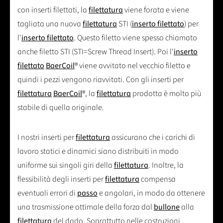
con inserti filettati, la
filettatura
viene forata e viene
tagliata una nuova
filettatura
STI (
inserto filettato
) per
l'
inserto filettato
. Questo filetto viene spesso chiamato
anche filetto STI (STI=Screw Thread Insert). Poi l'
inserto
filettato
BaerCoil
® viene avvitato nel vecchio filetto e
quindi i pezzi vengono riavvitati. Con gli inserti per
filettatura
BaerCoil
®, la
filettatura
prodotta è molto più
stabile di quella originale.
I nostri inserti per
filettatura
assicurano che i carichi di
lavoro statici e dinamici siano distribuiti in modo
uniforme sui singoli giri della
filettatura
. Inoltre, la
flessibilità degli inserti per
filettatura
compensa
eventuali errori di
passo
e angolari, in modo da ottenere
una trasmissione ottimale della forza dal
bullone
alla
filettatura
del dado. Soprattutto nelle costruzioni