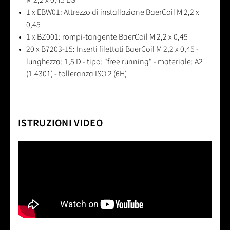
1 x EBW01: Attrezzo di installazione BaerCoil M 2,2 x
0,45
1 x BZ001: rompi-tangente BaerCoil M 2,2 x 0,45
20 x B7203-15: Inserti filettati BaerCoil M 2,2 x 0,45 -
lunghezza: 1,5 D - tipo: "free running" - materiale: A2
(1.4301) - tolleranza ISO 2 (6H)
ISTRUZIONI VIDEO