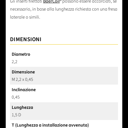
Gli inserti filettati
BaerCoil
® possono essere accorciati, se
necessario, in base alla lunghezza richiesta con una fresa
laterale o simili.
DIMENSIONI
Diametro
2,2
Dimensione
M 2,2 x 0,45
Inclinazione
0,45
Lunghezza
1,5 D
T (Lunghezza a installazione avvenuta)