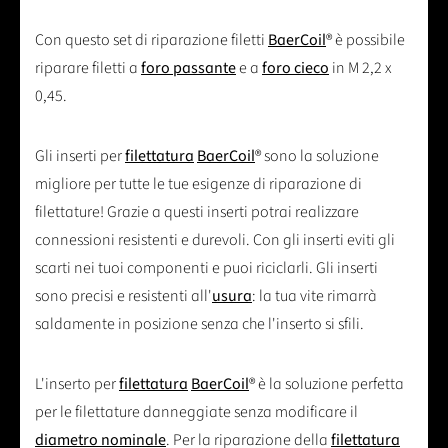
Con questo set di riparazione filetti
BaerCoil
® è possibile
riparare filetti a
foro passante
e a
foro cieco
in M 2,2 x
0,45.
Gli inserti per
filettatura
BaerCoil
® sono la soluzione
migliore per tutte le tue esigenze di riparazione di
filettature! Grazie a questi inserti potrai realizzare
connessioni resistenti e durevoli. Con gli inserti eviti gli
scarti nei tuoi componenti e puoi riciclarli. Gli inserti
sono precisi e resistenti all'
usura
: la tua vite rimarrà
saldamente in posizione senza che l'inserto si sfili.
L'inserto per
filettatura
BaerCoil
® è la soluzione perfetta
per le filettature danneggiate senza modificare il
diametro nominale
. Per la riparazione della
filettatura