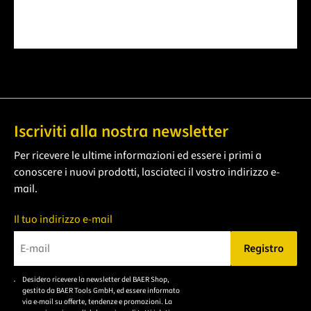
Iscriviti alla nostra newsletter
Per ricevere le ultime informazioni ed essere i primi a
conoscere i nuovi prodotti, lasciateci il vostro indirizzo e-
mail.
Il tuo indirizzo e-mail
Registro
Bitte geben Sie eine gültige E-Mail-Adresse ein.
Desidero ricevere la newsletter del BAER Shop,
Bitte akzeptieren Sie
gestito da BAER Tools GmbH, ed essere informato
die
via e-mail su offerte, tendenze e promozioni. La