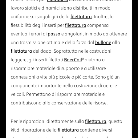
lavoro statici e dinamici siano distribuiti in modo
uniforme sui singoli giri della
filettatura
. Inoltre, la
flessibilità degli inserti per
filettatura
compensa
eventuali errori di
passo
e angolari, in modo da ottenere
una trasmissione ottimale della forza dal
bullone
alla
filettatura
del dado. Soprattutto nelle costruzioni
leggere, gli inserti filettati
BaerCoil
® aiutano a
risparmiare materiale di supporto e a utilizzare
connessioni a vite più piccole o più corte. Sono già un
componente importante nella costruzione di aerei e
veicoli. Permettono di risparmiare materiale e
contribuiscono alla conservazione delle risorse.
Per le riparazioni direttamente sulla
filettatura
, questo
kit di riparazione della
filettatura
contiene diversi