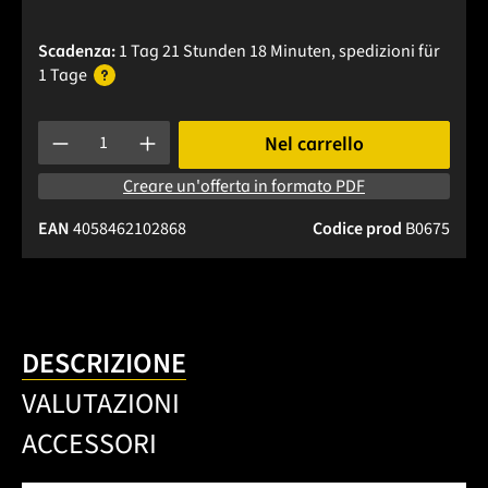
Scadenza:
1 Tag 21 Stunden 18 Minuten
, spedizioni
für
1 Tage
Quantità del prodotto: inserisci la quantità desiderata o usa 
Nel carrello
Creare un'offerta in formato PDF
EAN
4058462102868
Codice prod
B0675
DESCRIZIONE
VALUTAZIONI
ACCESSORI