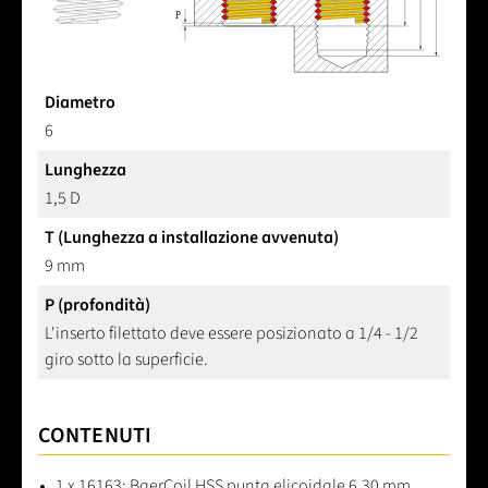
Diametro
6
Lunghezza
1,5 D
T (Lunghezza a installazione avvenuta)
9 mm
P (profondità)
L'inserto filettato deve essere posizionato a 1/4 - 1/2
giro sotto la superficie.
CONTENUTI
1 x 16163: BaerCoil HSS punta elicoidale 6,30 mm