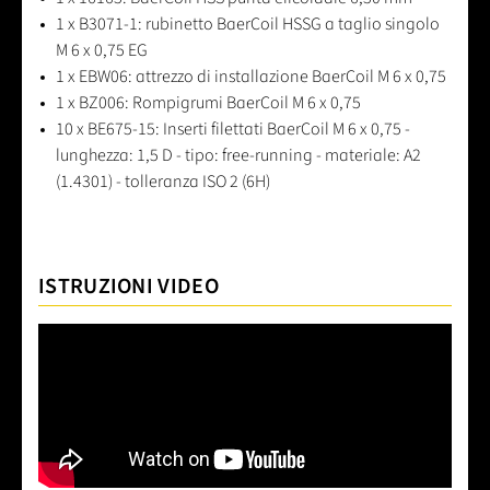
1 x B3071-1: rubinetto BaerCoil HSSG a taglio singolo
M 6 x 0,75 EG
1 x EBW06: attrezzo di installazione BaerCoil M 6 x 0,75
1 x BZ006: Rompigrumi BaerCoil M 6 x 0,75
10 x BE675-15: Inserti filettati BaerCoil M 6 x 0,75 -
lunghezza: 1,5 D - tipo: free-running - materiale: A2
(1.4301) - tolleranza ISO 2 (6H)
ISTRUZIONI VIDEO