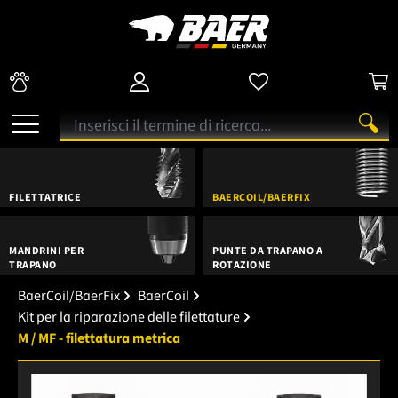
FILETTATRICE
BAERCOIL/BAERFIX
MANDRINI PER
PUNTE DA TRAPANO A
TRAPANO
ROTAZIONE
BaerCoil/BaerFix
BaerCoil
Kit per la riparazione delle filettature
M / MF - filettatura metrica
Salta la galleria di immagini