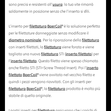
sono precisi e resistenti all'
usura
: la tua vite rimarrà
saldamente in posizione senza che l'inserto si sfili.
L'inserto per
filettatura
BaerCoil
® è la soluzione perfetta
per le filettature danneggiate senza modificare il
diametro nominale
. Per la riparazione della
filettatura
con inserti filettati, la
filettatura
viene forata e viene
tagliata una nuova
filettatura
STI (
inserto filettato
) per
l'
inserto filettato
. Questo filetto viene spesso chiamato
anche filetto STI (STI=Screw Thread Insert). Poi l'
inserto
filettato
BaerCoil
® viene avvitato nel vecchio filetto e
quindi i pezzi vengono riavvitati. Con gli inserti per
filettatura
BaerCoil
®, la
filettatura
prodotta è molto più
stabile di quella originale.
I nostri inserti per
filettatura
assicurano che i carichi di