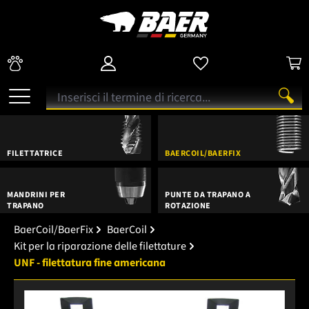
FILETTATRICE
BAERCOIL/BAERFIX
MANDRINI PER
PUNTE DA TRAPANO A
TRAPANO
ROTAZIONE
BaerCoil/BaerFix
BaerCoil
Kit per la riparazione delle filettature
UNF - filettatura fine americana
Salta la galleria di immagini