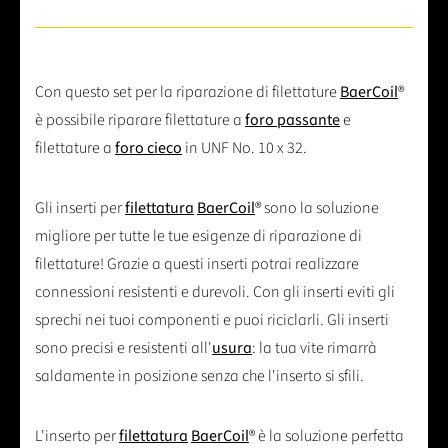
Con questo set per la riparazione di filettature
BaerCoil
®
è possibile riparare filettature a
foro passante
e
filettature a
foro cieco
in UNF No. 10 x 32.
Gli inserti per
filettatura
BaerCoil
® sono la soluzione
migliore per tutte le tue esigenze di riparazione di
filettature! Grazie a questi inserti potrai realizzare
connessioni resistenti e durevoli. Con gli inserti eviti gli
sprechi nei tuoi componenti e puoi riciclarli. Gli inserti
sono precisi e resistenti all'
usura
: la tua vite rimarrà
saldamente in posizione senza che l'inserto si sfili.
L'inserto per
filettatura
BaerCoil
® è la soluzione perfetta