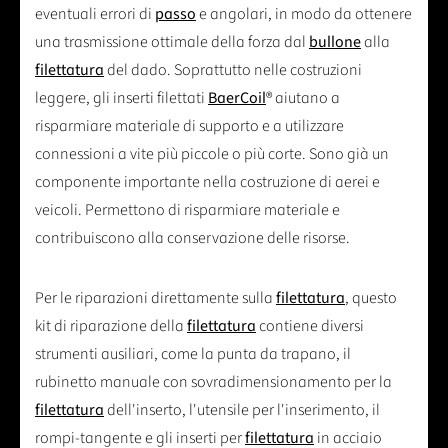
eventuali errori di
passo
e angolari, in modo da ottenere
una trasmissione ottimale della forza dal
bullone
alla
filettatura
del dado. Soprattutto nelle costruzioni
leggere, gli inserti filettati
BaerCoil
® aiutano a
risparmiare materiale di supporto e a utilizzare
connessioni a vite più piccole o più corte. Sono già un
componente importante nella costruzione di aerei e
veicoli. Permettono di risparmiare materiale e
contribuiscono alla conservazione delle risorse.
Per le riparazioni direttamente sulla
filettatura
, questo
kit di riparazione della
filettatura
contiene diversi
strumenti ausiliari, come la punta da trapano, il
rubinetto manuale con sovradimensionamento per la
filettatura
dell'inserto, l'utensile per l'inserimento, il
rompi-tangente e gli inserti per
filettatura
in acciaio