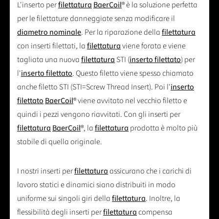
L'inserto per
filettatura
BaerCoil
® è la soluzione perfetta
per le filettature danneggiate senza modificare il
diametro nominale
. Per la riparazione della
filettatura
con inserti filettati, la
filettatura
viene forata e viene
tagliata una nuova
filettatura
STI (
inserto filettato
) per
l'
inserto filettato
. Questo filetto viene spesso chiamato
anche filetto STI (STI=Screw Thread Insert). Poi l'
inserto
filettato
BaerCoil
® viene avvitato nel vecchio filetto e
quindi i pezzi vengono riavvitati. Con gli inserti per
filettatura
BaerCoil
®, la
filettatura
prodotta è molto più
stabile di quella originale.
I nostri inserti per
filettatura
assicurano che i carichi di
lavoro statici e dinamici siano distribuiti in modo
uniforme sui singoli giri della
filettatura
. Inoltre, la
flessibilità degli inserti per
filettatura
compensa