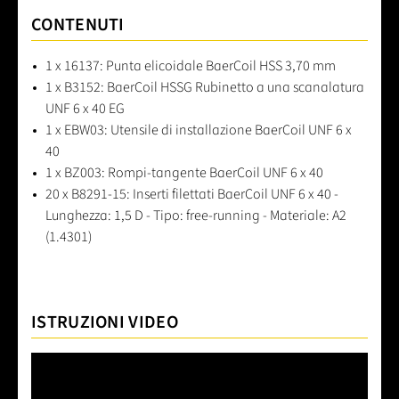
CONTENUTI
1 x 16137: Punta elicoidale BaerCoil HSS 3,70 mm
1 x B3152: BaerCoil HSSG Rubinetto a una scanalatura
UNF 6 x 40 EG
1 x EBW03: Utensile di installazione BaerCoil UNF 6 x
40
1 x BZ003: Rompi-tangente BaerCoil UNF 6 x 40
20 x B8291-15: Inserti filettati BaerCoil UNF 6 x 40 -
Lunghezza: 1,5 D - Tipo: free-running - Materiale: A2
(1.4301)
ISTRUZIONI VIDEO