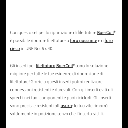
Con questo set per la riparazione di filettature
BaerCoil
®
è possibile riparare filettature a
foro passante
e a
foro
cieco
in UNF No. 6 x 40.
Gli inserti per
filettatura
BaerCoil
® sono la soluzione
migliore per tutte le tue esigenze di riparazione di
filettature! Grazie a questi inserti potrai realizzare
connessioni resistenti e durevoli. Con gli inserti eviti gli
sprechi nei tuoi componenti e puoi riciclarli. Gli inserti
sono precisi e resistenti all'
usura
: la tua vite rimarrà
saldamente in posizione senza che l'inserto si sfili.