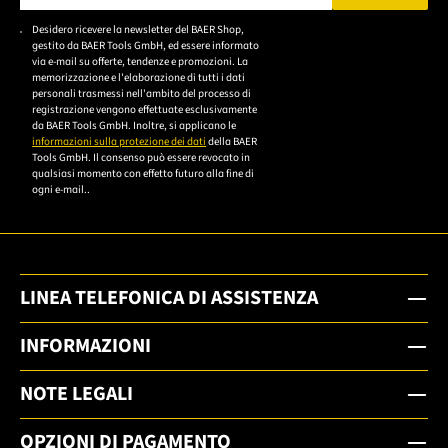
Bitte geben Sie eine gültige E-Mail-Adresse ein.
Desidero ricevere la newsletter del BAER Shop,
Bitte akzeptieren Sie
gestito da BAER Tools GmbH, ed essere informato
die
via e-mail su offerte, tendenze e promozioni. La
memorizzazione e l'elaborazione di tutti i dati
Datenschutzerklärung,
personali trasmessi nell'ambito del processo di
um sich anzumelden.
registrazione vengono effettuate esclusivamente
da BAER Tools GmbH. Inoltre, si applicano le
informazioni sulla protezione dei dati
della BAER
Tools GmbH. Il consenso può essere revocato in
qualsiasi momento con effetto futuro alla fine di
ogni e-mail..
LINEA TELEFONICA DI ASSISTENZA
INFORMAZIONI
NOTE LEGALI
OPZIONI DI PAGAMENTO