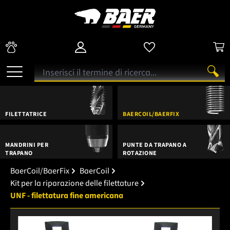
FILETTATRICE
BAERCOIL/BAERFIX
MANDRINI PER
PUNTE DA TRAPANO A
TRAPANO
ROTAZIONE
BaerCoil/BaerFix
BaerCoil
Kit per la riparazione delle filettature
UNF - filettatura fine americana
Salta la galleria di immagini