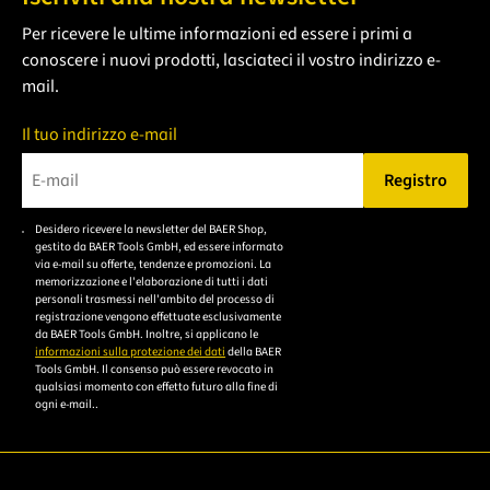
Per ricevere le ultime informazioni ed essere i primi a
conoscere i nuovi prodotti, lasciateci il vostro indirizzo e-
mail.
Il tuo indirizzo e-mail
Registro
Bitte geben Sie eine gültige E-Mail-Adresse ein.
Desidero ricevere la newsletter del BAER Shop,
Bitte akzeptieren Sie
gestito da BAER Tools GmbH, ed essere informato
die
via e-mail su offerte, tendenze e promozioni. La
memorizzazione e l'elaborazione di tutti i dati
Datenschutzerklärung,
personali trasmessi nell'ambito del processo di
um sich anzumelden.
registrazione vengono effettuate esclusivamente
da BAER Tools GmbH. Inoltre, si applicano le
informazioni sulla protezione dei dati
della BAER
Tools GmbH. Il consenso può essere revocato in
qualsiasi momento con effetto futuro alla fine di
ogni e-mail..