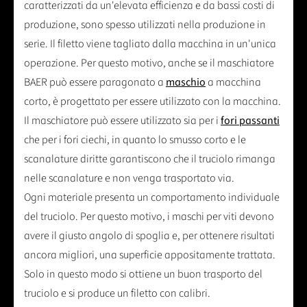
caratterizzati da un'elevata efficienza e da bassi costi di
produzione, sono spesso utilizzati nella produzione in
serie. Il filetto viene tagliato dalla macchina in un'unica
operazione. Per questo motivo, anche se il maschiatore
BAER può essere paragonato a
maschio
a macchina
corto, è progettato per essere utilizzato con la macchina.
Il maschiatore può essere utilizzato sia per i
fori passanti
che per i fori ciechi, in quanto lo smusso corto e le
scanalature diritte garantiscono che il truciolo rimanga
nelle scanalature e non venga trasportato via.
Ogni materiale presenta un comportamento individuale
del truciolo. Per questo motivo, i maschi per viti devono
avere il giusto angolo di spoglia e, per ottenere risultati
ancora migliori, una superficie appositamente trattata.
Solo in questo modo si ottiene un buon trasporto del
truciolo e si produce un filetto con calibri.