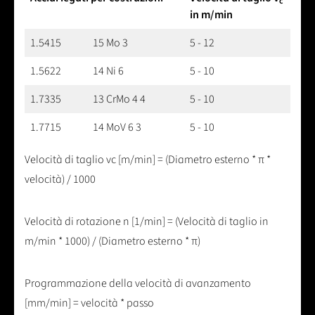
c
in m/min
1.5415
15 Mo 3
5 - 12
1.5622
14 Ni 6
5 - 10
1.7335
13 CrMo 4 4
5 - 10
1.7715
14 MoV 6 3
5 - 10
Velocità di taglio vc [m/min] = (Diametro esterno * π *
velocità) / 1000
Velocità di rotazione n [1/min] = (Velocità di taglio in
m/min * 1000) / (Diametro esterno * π)
Programmazione della velocità di avanzamento
[mm/min] = velocità * passo