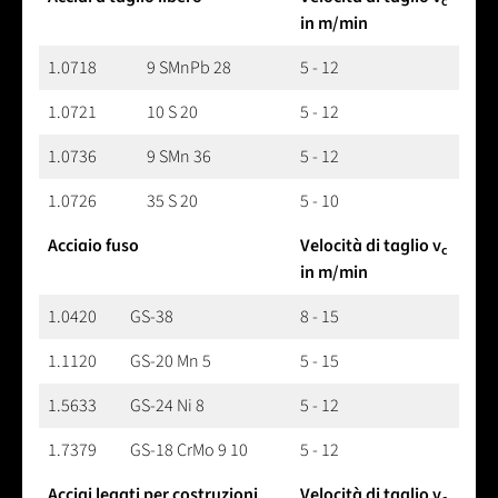
c
in m/min
1.0718
9 SMnPb 28
5 - 12
1.0721
10 S 20
5 - 12
1.0736
9 SMn 36
5 - 12
1.0726
35 S 20
5 - 10
Acciaio fuso
Velocità di taglio v
c
in m/min
1.0420
GS-38
8 - 15
1.1120
GS-20 Mn 5
5 - 15
1.5633
GS-24 Ni 8
5 - 12
1.7379
GS-18 CrMo 9 10
5 - 12
Acciai legati per costruzioni
Velocità di taglio v