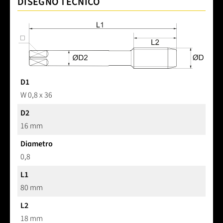
DISEGNO TECNICO
D1
W 0,8 x 36
D2
16 mm
Diametro
0,8
L1
80 mm
L2
18 mm