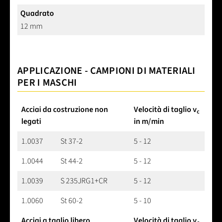
Quadrato
12 mm
APPLICAZIONE - CAMPIONI DI MATERIALI
PER I MASCHI
Acciai da costruzione non
Velocità di taglio v
c
legati
in m/min
1.0037
St 37-2
5 - 12
1.0044
St 44-2
5 - 12
1.0039
S 235JRG1+CR
5 - 12
1.0060
St 60-2
5 - 10
Acciai a taglio libero
Velocità di taglio v