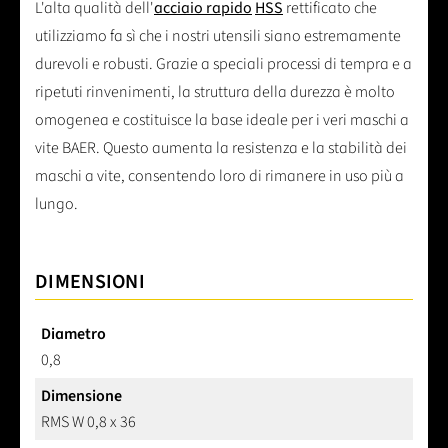
L'alta qualità dell'
acciaio rapido
HSS
rettificato che
utilizziamo fa sì che i nostri utensili siano estremamente
durevoli e robusti. Grazie a speciali processi di tempra e a
ripetuti rinvenimenti, la struttura della durezza è molto
omogenea e costituisce la base ideale per i veri maschi a
vite BAER. Questo aumenta la resistenza e la stabilità dei
maschi a vite, consentendo loro di rimanere in uso più a
lungo.
DIMENSIONI
Diametro
0,8
Dimensione
RMS W 0,8 x 36