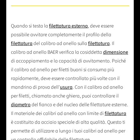
Quando si testa la
filettatura esterna
, deve essere
possibile avvitare completamente il profilo della
filettatura
del calibro ad anello sulla
filettatura
. Il
calibro ad anello BAER verifica la cosiddetta
dimensione
di accoppiamento e la capacità di avvitamento. Poiché
il calibro ad anello per filetti buoni si consuma più
rapidamente, deve essere controllato più volte con il
mandrino di prova dell'
usura
. Con il calibro ad anello
per filetti, chiamato anche ghiera, puoi controllare il
diametro
del fianco e del nucleo delle filettature esterne.
Il materiale dei calibri ad anello con limite di
filettatura
è costituito da acciaio speciale di alta qualità. Questo ti
permette di utilizzare a lungo i tuoi calibri ad anello per
un controllo affidabile delle filettature.