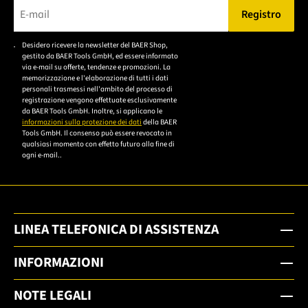
Registro
Bitte geben Sie eine gültige E-Mail-Adresse ein.
Desidero ricevere la newsletter del BAER Shop,
Bitte akzeptieren Sie
gestito da BAER Tools GmbH, ed essere informato
die
via e-mail su offerte, tendenze e promozioni. La
memorizzazione e l'elaborazione di tutti i dati
Datenschutzerklärung,
personali trasmessi nell'ambito del processo di
um sich anzumelden.
registrazione vengono effettuate esclusivamente
da BAER Tools GmbH. Inoltre, si applicano le
informazioni sulla protezione dei dati
della BAER
Tools GmbH. Il consenso può essere revocato in
qualsiasi momento con effetto futuro alla fine di
ogni e-mail..
LINEA TELEFONICA DI ASSISTENZA
INFORMAZIONI
NOTE LEGALI