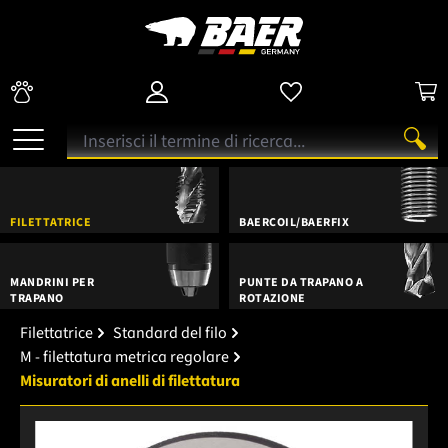
FILETTATRICE
BAERCOIL/BAERFIX
MANDRINI PER
PUNTE DA TRAPANO A
TRAPANO
ROTAZIONE
Filettatrice
Standard del filo
M - filettatura metrica regolare
Misuratori di anelli di filettatura
Salta la galleria di immagini