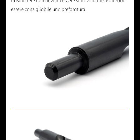
trasmettere non devono essere sottovalutate. Potrebbe
essere consigliabile una preforatura.