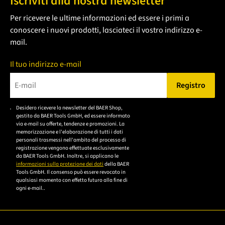
Iscriviti alla nostra newsletter
Per ricevere le ultime informazioni ed essere i primi a
conoscere i nuovi prodotti, lasciateci il vostro indirizzo e-
mail.
Il tuo indirizzo e-mail
Registro
Bitte geben Sie eine gültige E-Mail-Adresse ein.
Desidero ricevere la newsletter del BAER Shop,
Bitte akzeptieren Sie
gestito da BAER Tools GmbH, ed essere informato
die
via e-mail su offerte, tendenze e promozioni. La
memorizzazione e l'elaborazione di tutti i dati
Datenschutzerklärung,
personali trasmessi nell'ambito del processo di
um sich anzumelden.
registrazione vengono effettuate esclusivamente
da BAER Tools GmbH. Inoltre, si applicano le
informazioni sulla protezione dei dati
della BAER
Tools GmbH. Il consenso può essere revocato in
qualsiasi momento con effetto futuro alla fine di
ogni e-mail..