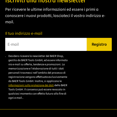
Iscriviti alla nostra newsletter
Per ricevere le ultime informazioni ed essere i primi a
conoscere i nuovi prodotti, lasciateci il vostro indirizzo e-
mail.
Il tuo indirizzo e-mail
Registro
Bitte geben Sie eine gültige E-Mail-Adresse ein.
Desidero ricevere la newsletter del BAER Shop,
Bitte akzeptieren Sie
gestito da BAER Tools GmbH, ed essere informato
die
via e-mail su offerte, tendenze e promozioni. La
memorizzazione e l'elaborazione di tutti i dati
Datenschutzerklärung,
personali trasmessi nell'ambito del processo di
um sich anzumelden.
registrazione vengono effettuate esclusivamente
da BAER Tools GmbH. Inoltre, si applicano le
informazioni sulla protezione dei dati
della BAER
Tools GmbH. Il consenso può essere revocato in
qualsiasi momento con effetto futuro alla fine di
ogni e-mail..