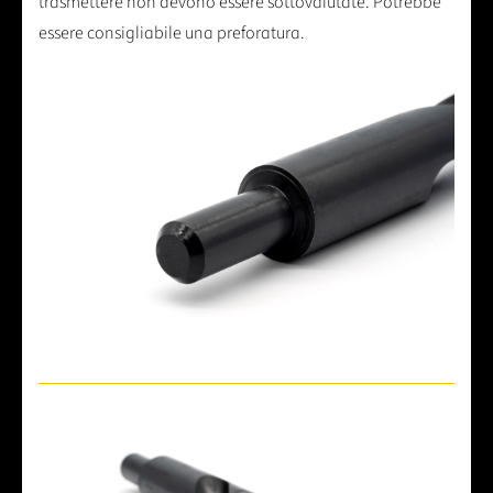
trasmettere non devono essere sottovalutate. Potrebbe
essere consigliabile una preforatura.