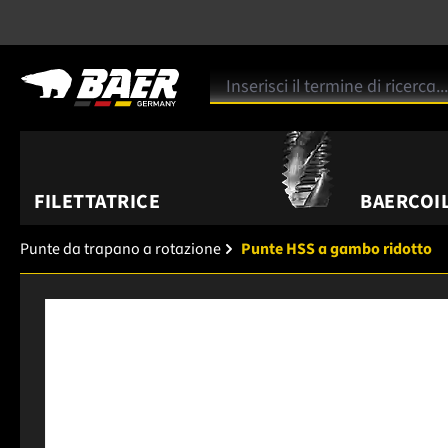
FILETTATRICE
BAERCOIL
Punte da trapano a rotazione
Punte HSS a gambo ridotto
Salta la galleria di immagini