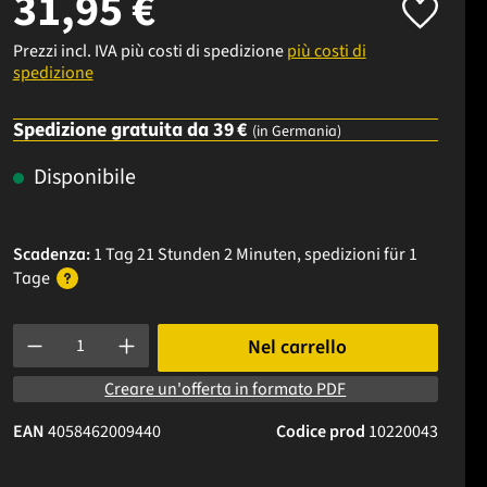
31,95 €
Prezzi incl. IVA più costi di spedizione
più costi di
spedizione
Spedizione gratuita da 39 €
(in Germania)
Disponibile
Scadenza:
1 Tag 21 Stunden 2 Minuten
, spedizioni
für 1
Tage
Quantità del prodotto: inserisci la quantità desiderata o usa i p
Nel carrello
Creare un'offerta in formato PDF
EAN
4058462009440
Codice prod
10220043