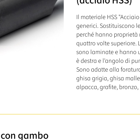
(acciaio HSS)
Il materiale HSS "Acciaio
generici. Sostituiscono l
perché hanno proprietà m
quattro volte superiore.
sono laminate e hanno un
è destra e l'angolo di pun
Sono adatte alla foratura
ghisa grigia, ghisa mallea
alpacca, grafite, bronzo,
e con gambo