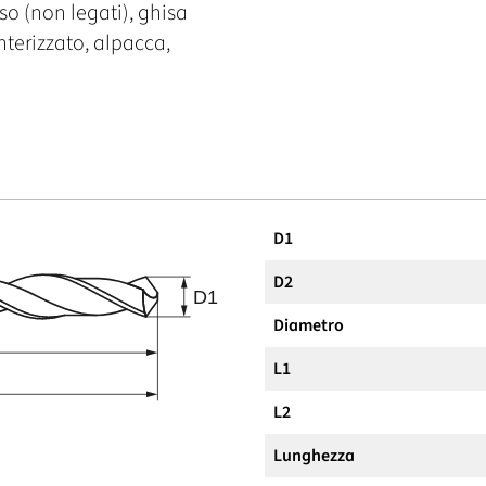
uso (non legati), ghisa
interizzato, alpacca,
D1
D2
Diametro
L1
L2
Lunghezza