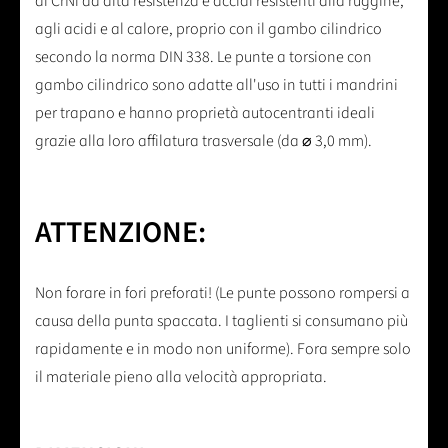
di CrNi ad alta resistenza e acciai resistenti alla ruggine,
agli acidi e al calore, proprio con il gambo cilindrico
secondo la norma DIN 338. Le punte a torsione con
gambo cilindrico sono adatte all'uso in tutti i mandrini
per trapano e hanno proprietà autocentranti ideali
grazie alla loro affilatura trasversale (da ⌀ 3,0 mm).
ATTENZIONE:
Non forare in fori preforati! (Le punte possono rompersi a
causa della punta spaccata. I taglienti si consumano più
rapidamente e in modo non uniforme). Fora sempre solo
il materiale pieno alla velocità appropriata.