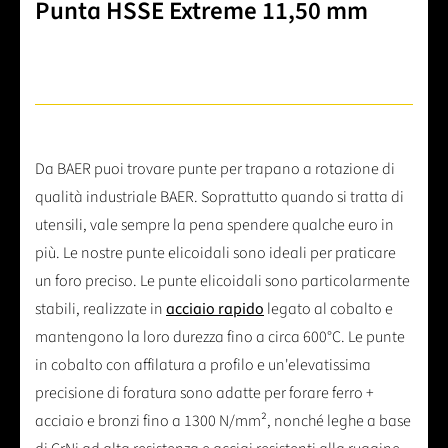
Punta HSSE Extreme 11,50 mm
Da BAER puoi trovare punte per trapano a rotazione di
qualità industriale BAER. Soprattutto quando si tratta di
utensili, vale sempre la pena spendere qualche euro in
più. Le nostre punte elicoidali sono ideali per praticare
un foro preciso. Le punte elicoidali sono particolarmente
stabili, realizzate in
acciaio rapido
legato al cobalto e
mantengono la loro durezza fino a circa 600°C. Le punte
in cobalto con affilatura a profilo e un'elevatissima
precisione di foratura sono adatte per forare ferro +
acciaio e bronzi fino a 1300 N/mm², nonché leghe a base