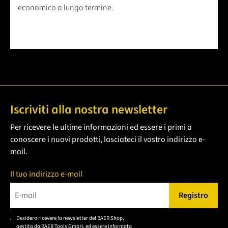
economico a lungo termine.
Iscriviti alla nostra newsletter
Per ricevere le ultime informazioni ed essere i primi a
conoscere i nuovi prodotti, lasciateci il vostro indirizzo e-
mail.
Il tuo indirizzo e-mail
Registro
Bitte geben Sie eine gültige E-Mail-Adresse ein.
Desidero ricevere la newsletter del BAER Shop,
Bitte akzeptieren Sie
gestito da BAER Tools GmbH, ed essere informato