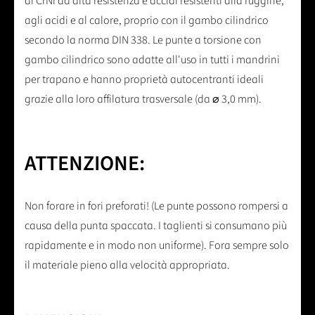
di CrNi ad alta resistenza e acciai resistenti alla ruggine,
agli acidi e al calore, proprio con il gambo cilindrico
secondo la norma DIN 338. Le punte a torsione con
gambo cilindrico sono adatte all'uso in tutti i mandrini
per trapano e hanno proprietà autocentranti ideali
grazie alla loro affilatura trasversale (da ⌀ 3,0 mm).
ATTENZIONE:
Non forare in fori preforati! (Le punte possono rompersi a
causa della punta spaccata. I taglienti si consumano più
rapidamente e in modo non uniforme). Fora sempre solo
il materiale pieno alla velocità appropriata.