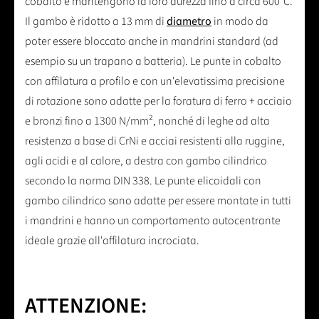
cobalto e mantengono la loro durezza fino a circa 600°C.
Il gambo è ridotto a 13 mm di
diametro
in modo da
poter essere bloccato anche in mandrini standard (ad
esempio su un trapano a batteria). Le punte in cobalto
con affilatura a profilo e con un'elevatissima precisione
di rotazione sono adatte per la foratura di ferro + acciaio
e bronzi fino a 1300 N/mm², nonché di leghe ad alta
resistenza a base di CrNi e acciai resistenti alla ruggine,
agli acidi e al calore, a destra con gambo cilindrico
secondo la norma DIN 338. Le punte elicoidali con
gambo cilindrico sono adatte per essere montate in tutti
i mandrini e hanno un comportamento autocentrante
ideale grazie all'affilatura incrociata.
ATTENZIONE: