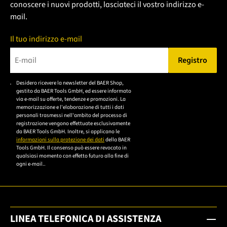
conoscere i nuovi prodotti, lasciateci il vostro indirizzo e-
mail.
Il tuo indirizzo e-mail
Registro
Bitte geben Sie eine gültige E-Mail-Adresse ein.
Desidero ricevere la newsletter del BAER Shop,
Bitte akzeptieren Sie
gestito da BAER Tools GmbH, ed essere informato
die
via e-mail su offerte, tendenze e promozioni. La
memorizzazione e l'elaborazione di tutti i dati
Datenschutzerklärung,
personali trasmessi nell'ambito del processo di
um sich anzumelden.
registrazione vengono effettuate esclusivamente
da BAER Tools GmbH. Inoltre, si applicano le
informazioni sulla protezione dei dati
della BAER
Tools GmbH. Il consenso può essere revocato in
qualsiasi momento con effetto futuro alla fine di
ogni e-mail..
LINEA TELEFONICA DI ASSISTENZA