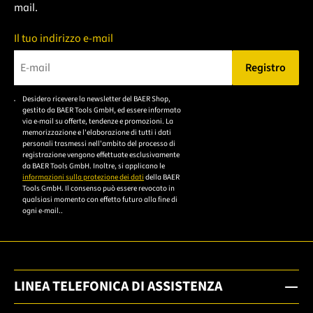
mail.
Il tuo indirizzo e-mail
Registro
Bitte geben Sie eine gültige E-Mail-Adresse ein.
Desidero ricevere la newsletter del BAER Shop,
Bitte akzeptieren Sie
gestito da BAER Tools GmbH, ed essere informato
die
via e-mail su offerte, tendenze e promozioni. La
memorizzazione e l'elaborazione di tutti i dati
Datenschutzerklärung,
personali trasmessi nell'ambito del processo di
um sich anzumelden.
registrazione vengono effettuate esclusivamente
da BAER Tools GmbH. Inoltre, si applicano le
informazioni sulla protezione dei dati
della BAER
Tools GmbH. Il consenso può essere revocato in
qualsiasi momento con effetto futuro alla fine di
ogni e-mail..
LINEA TELEFONICA DI ASSISTENZA