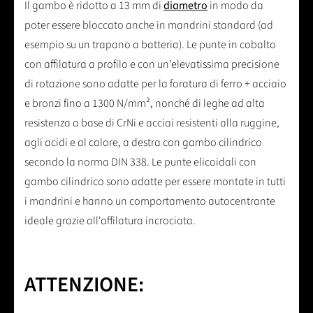
Il gambo è ridotto a 13 mm di
diametro
in modo da
poter essere bloccato anche in mandrini standard (ad
esempio su un trapano a batteria). Le punte in cobalto
con affilatura a profilo e con un'elevatissima precisione
di rotazione sono adatte per la foratura di ferro + acciaio
e bronzi fino a 1300 N/mm², nonché di leghe ad alta
resistenza a base di CrNi e acciai resistenti alla ruggine,
agli acidi e al calore, a destra con gambo cilindrico
secondo la norma DIN 338. Le punte elicoidali con
gambo cilindrico sono adatte per essere montate in tutti
i mandrini e hanno un comportamento autocentrante
ideale grazie all'affilatura incrociata.
ATTENZIONE: