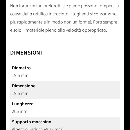
Non forare in fori preforati! (Le punte possono rompersi a
causa della rettifica incrociata. I taglienti si consumano
più rapidamente e in modo non uniforme). Fora sempre
e solo il materiale pieno alla velocità appropriata.
DIMENSIONI
Diametro
19,5 mm
Dimensione
19,5 mm
Lunghezza
205 mm
Supporto macchina
Albero cilindrico (⌀ 13 mm)