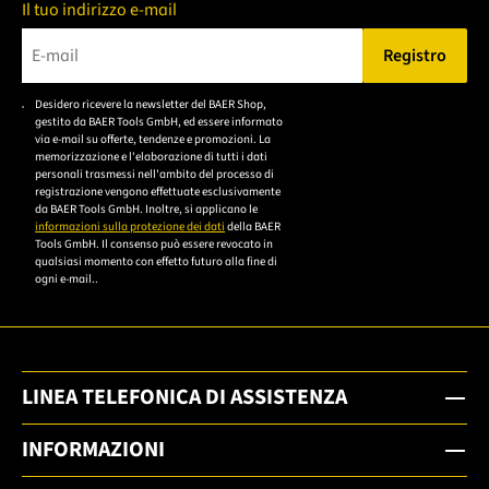
Il tuo indirizzo e-mail
Registro
Bitte geben Sie eine gültige E-Mail-Adresse ein.
Desidero ricevere la newsletter del BAER Shop,
Bitte akzeptieren Sie
gestito da BAER Tools GmbH, ed essere informato
die
via e-mail su offerte, tendenze e promozioni. La
memorizzazione e l'elaborazione di tutti i dati
Datenschutzerklärung,
personali trasmessi nell'ambito del processo di
um sich anzumelden.
registrazione vengono effettuate esclusivamente
da BAER Tools GmbH. Inoltre, si applicano le
informazioni sulla protezione dei dati
della BAER
Tools GmbH. Il consenso può essere revocato in
qualsiasi momento con effetto futuro alla fine di
ogni e-mail..
LINEA TELEFONICA DI ASSISTENZA
INFORMAZIONI