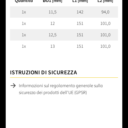
Quantità
ØD1 [mm]
L1 [mm]
L2 [mm]
1x
11,5
142
94,0
1x
12
151
101,0
1x
12,5
151
101,0
1x
13
151
101,0
ISTRUZIONI DI SICUREZZA
Informazioni sul regolamento generale sulla
sicurezza dei prodotti dell'UE (GPSR)