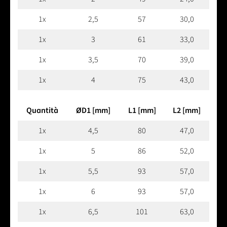
1x
2,5
57
30,0
1x
3
61
33,0
1x
3,5
70
39,0
1x
4
75
43,0
Quantità
ØD1 [mm]
L1 [mm]
L2 [mm]
1x
4,5
80
47,0
1x
5
86
52,0
1x
5,5
93
57,0
1x
6
93
57,0
1x
6,5
101
63,0