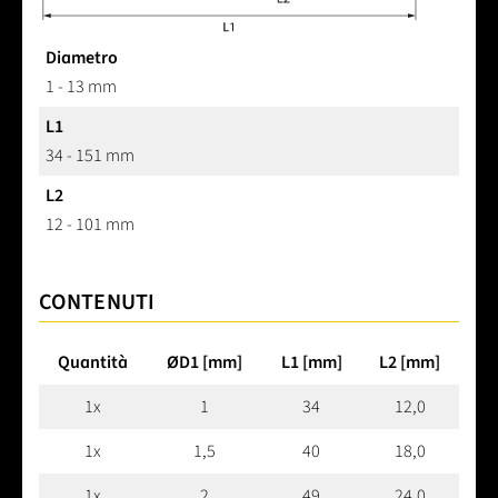
Diametro
1 - 13 mm
L1
34 - 151 mm
L2
12 - 101 mm
CONTENUTI
Quantità
ØD1 [mm]
L1 [mm]
L2 [mm]
1x
1
34
12,0
1x
1,5
40
18,0
1x
2
49
24,0