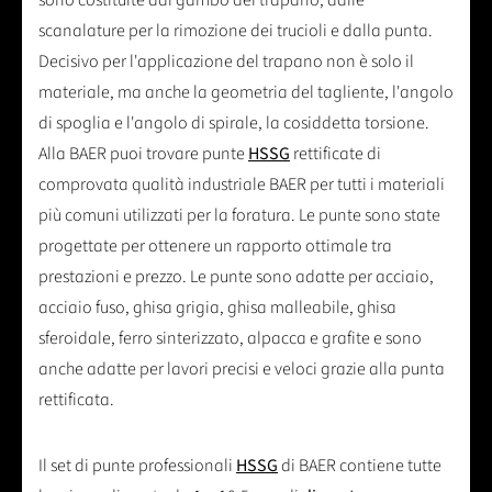
scanalature per la rimozione dei trucioli e dalla punta.
Decisivo per l'applicazione del trapano non è solo il
materiale, ma anche la geometria del tagliente, l'angolo
di spoglia e l'angolo di spirale, la cosiddetta torsione.
Alla BAER puoi trovare punte
HSSG
rettificate di
comprovata qualità industriale BAER per tutti i materiali
più comuni utilizzati per la foratura. Le punte sono state
progettate per ottenere un rapporto ottimale tra
prestazioni e prezzo. Le punte sono adatte per acciaio,
acciaio fuso, ghisa grigia, ghisa malleabile, ghisa
sferoidale, ferro sinterizzato, alpacca e grafite e sono
anche adatte per lavori precisi e veloci grazie alla punta
rettificata.
Il set di punte professionali
HSSG
di BAER contiene tutte