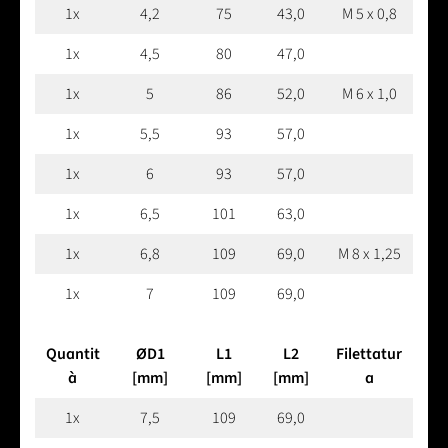
1x
4,2
75
43,0
M 5 x 0,8
1x
4,5
80
47,0
1x
5
86
52,0
M 6 x 1,0
1x
5,5
93
57,0
1x
6
93
57,0
1x
6,5
101
63,0
1x
6,8
109
69,0
M 8 x 1,25
1x
7
109
69,0
Quantit
ØD1
L1
L2
Filettatur
à
[mm]
[mm]
[mm]
a
1x
7,5
109
69,0