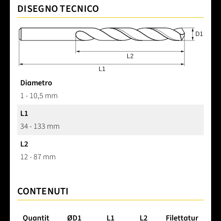
DISEGNO TECNICO
Diametro
1 - 10,5 mm
L1
34 - 133 mm
L2
12 - 87 mm
CONTENUTI
Quantit
ØD1
L1
L2
Filettatur