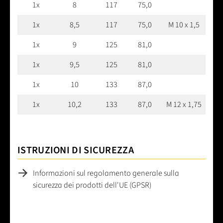
1x
8
117
75,0
1x
8,5
117
75,0
M 10 x 1,5
1x
9
125
81,0
1x
9,5
125
81,0
1x
10
133
87,0
1x
10,2
133
87,0
M 12 x 1,75
ISTRUZIONI DI SICUREZZA
Informazioni sul regolamento generale sulla
sicurezza dei prodotti dell'UE (GPSR)