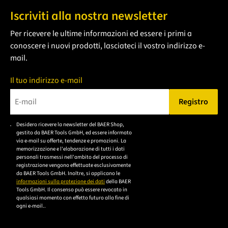
Iscriviti alla nostra newsletter
Per ricevere le ultime informazioni ed essere i primi a
conoscere i nuovi prodotti, lasciateci il vostro indirizzo e-
mail.
Il tuo indirizzo e-mail
Registro
Bitte geben Sie eine gültige E-Mail-Adresse ein.
Desidero ricevere la newsletter del BAER Shop,
Bitte akzeptieren Sie
gestito da BAER Tools GmbH, ed essere informato
die
via e-mail su offerte, tendenze e promozioni. La
memorizzazione e l'elaborazione di tutti i dati
Datenschutzerklärung,
personali trasmessi nell'ambito del processo di
um sich anzumelden.
registrazione vengono effettuate esclusivamente
da BAER Tools GmbH. Inoltre, si applicano le
informazioni sulla protezione dei dati
della BAER
Tools GmbH. Il consenso può essere revocato in
qualsiasi momento con effetto futuro alla fine di
ogni e-mail..