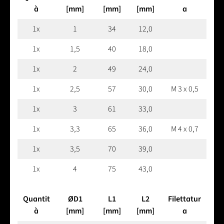
à
[mm]
[mm]
[mm]
a
1x
1
34
12,0
1x
1,5
40
18,0
1x
2
49
24,0
1x
2,5
57
30,0
M 3 x 0,5
1x
3
61
33,0
1x
3,3
65
36,0
M 4 x 0,7
1x
3,5
70
39,0
1x
4
75
43,0
Quantit
ØD1
L1
L2
Filettatur
à
[mm]
[mm]
[mm]
a