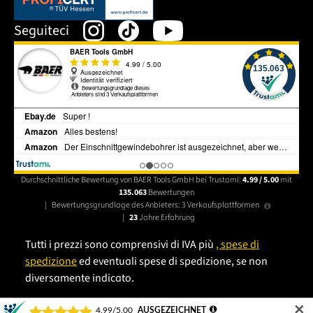
Seguiteci
Durchschnittliche Bewertung von BAER Tools GmbH bei Trustami:
4.99 / 5.00
mit
135.063
Bewertungen
|
Bewertungsgrundlage des Anbieters: 3 Verkaufsplattformen
|
23
Jahre Erfahrung
Tutti i prezzi sono comprensivi di IVA più
, spese di
spedizione
ed eventuali spese di spedizione, se non
diversamente indicato.
✕