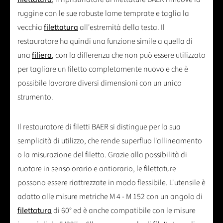
ruggine con le sue robuste lame temprate e taglia la
vecchia
filettatura
all'estremità della testa. Il
restauratore ha quindi una funzione simile a quella di
una
filiera
, con la differenza che non può essere utilizzato
per tagliare un filetto completamente nuovo e che è
possibile lavorare diversi dimensioni con un unico
strumento.
Il restauratore di filetti BAER si distingue per la sua
semplicità di utilizzo, che rende superfluo l'allineamento
o la misurazione del filetto. Grazie alla possibilità di
ruotare in senso orario e antiorario, le filettature
possono essere riattrezzate in modo flessibile. L'utensile è
adatto alle misure metriche M 4 - M 152 con un angolo di
filettatura
di 60° ed è anche compatibile con le misure