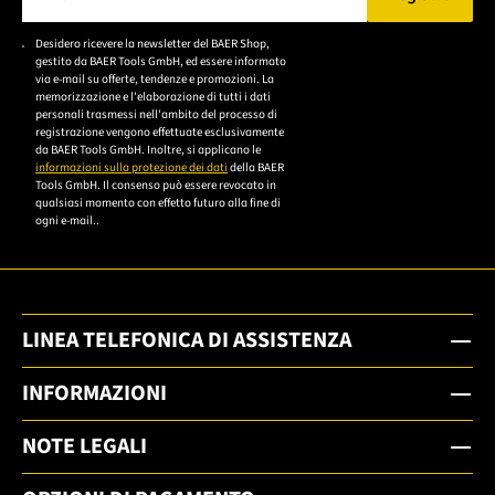
Bitte geben Sie eine gültige E-Mail-Adresse ein.
Desidero ricevere la newsletter del BAER Shop,
Bitte akzeptieren Sie
gestito da BAER Tools GmbH, ed essere informato
die
via e-mail su offerte, tendenze e promozioni. La
memorizzazione e l'elaborazione di tutti i dati
Datenschutzerklärung,
personali trasmessi nell'ambito del processo di
um sich anzumelden.
registrazione vengono effettuate esclusivamente
da BAER Tools GmbH. Inoltre, si applicano le
informazioni sulla protezione dei dati
della BAER
Tools GmbH. Il consenso può essere revocato in
qualsiasi momento con effetto futuro alla fine di
ogni e-mail..
LINEA TELEFONICA DI ASSISTENZA
INFORMAZIONI
NOTE LEGALI