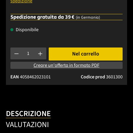
spedizione
Spedizione gratuita da 39 €
(in Germania)
Disponibile
Quantità del prodotto: inserisci la quantità desiderata o usa 
Nel carrello
Creare un'offerta in formato PDF
EAN
4058462023101
Codice prod
3601300
DESCRIZIONE
VALUTAZIONI