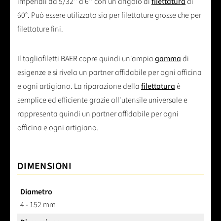
imperiali da 5/32'' a 6'' con un angolo di
filettatura
di
60°. Può essere utilizzato sia per filettature grosse che per
filettature fini.
Il tagliafiletti BAER copre quindi un'ampia
gamma
di
esigenze e si rivela un partner affidabile per ogni officina
e ogni artigiano. La riparazione della
filettatura
è
semplice ed efficiente grazie all'utensile universale e
rappresenta quindi un partner affidabile per ogni
officina e ogni artigiano.
DIMENSIONI
Diametro
4 - 152 mm