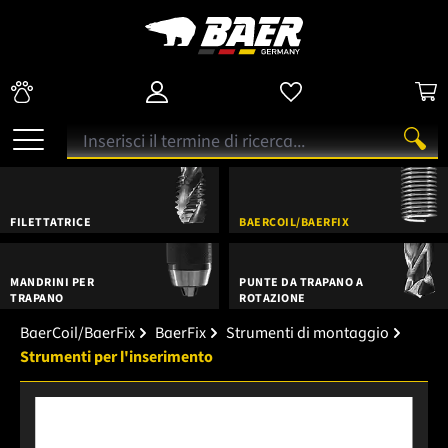
FILETTATRICE
BAERCOIL/BAERFIX
MANDRINI PER
PUNTE DA TRAPANO A
TRAPANO
ROTAZIONE
BaerCoil/BaerFix
BaerFix
Strumenti di montaggio
Strumenti per l'inserimento
Salta la galleria di immagini