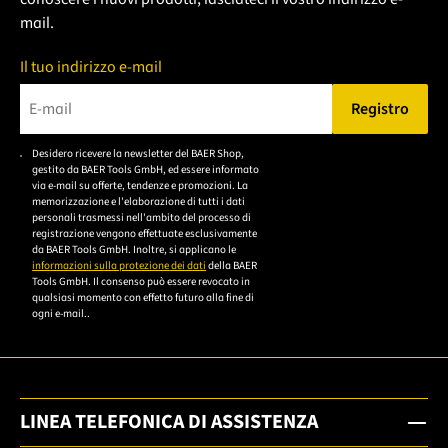
mail.
Il tuo indirizzo e-mail
Registro
Bitte geben Sie eine gültige E-Mail-Adresse ein.
Desidero ricevere la newsletter del BAER Shop,
Bitte akzeptieren Sie
gestito da BAER Tools GmbH, ed essere informato
die
via e-mail su offerte, tendenze e promozioni. La
memorizzazione e l'elaborazione di tutti i dati
Datenschutzerklärung,
personali trasmessi nell'ambito del processo di
um sich anzumelden.
registrazione vengono effettuate esclusivamente
da BAER Tools GmbH. Inoltre, si applicano le
informazioni sulla protezione dei dati
della BAER
Tools GmbH. Il consenso può essere revocato in
qualsiasi momento con effetto futuro alla fine di
ogni e-mail..
LINEA TELEFONICA DI ASSISTENZA