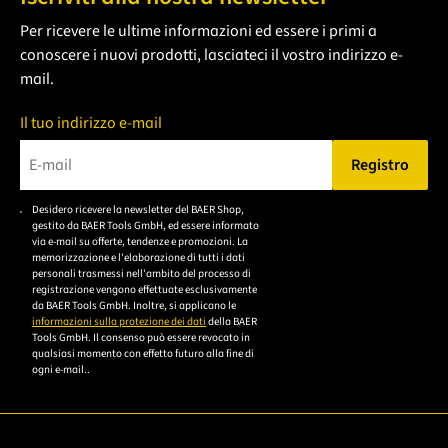
Per ricevere le ultime informazioni ed essere i primi a
conoscere i nuovi prodotti, lasciateci il vostro indirizzo e-
mail.
Il tuo indirizzo e-mail
Registro
Bitte geben Sie eine gültige E-Mail-Adresse ein.
Desidero ricevere la newsletter del BAER Shop,
Bitte akzeptieren Sie
gestito da BAER Tools GmbH, ed essere informato
die
via e-mail su offerte, tendenze e promozioni. La
memorizzazione e l'elaborazione di tutti i dati
Datenschutzerklärung,
personali trasmessi nell'ambito del processo di
um sich anzumelden.
registrazione vengono effettuate esclusivamente
da BAER Tools GmbH. Inoltre, si applicano le
informazioni sulla protezione dei dati
della BAER
Tools GmbH. Il consenso può essere revocato in
qualsiasi momento con effetto futuro alla fine di
ogni e-mail..