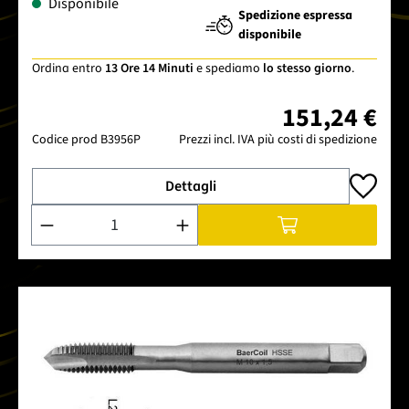
Disponibile
Spedizione espressa
disponibile
Ordina entro
13 Ore 14 Minuti
e spediamo
lo stesso giorno
.
151,24 €
Codice prod
B3956P
Prezzi incl. IVA più costi di spedizione
Dettagli
Quantità del prodotto: inserisci la quantità desiderata o usa 