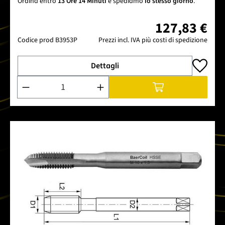
Ordina entro
13 Ore 14 Minuti
e spediamo
lo stesso giorno
.
127,83 €
Codice prod
B3953P
Prezzi incl. IVA più costi di spedizione
Dettagli
Quantità del prodotto: inserisci la quantità desiderata o usa 