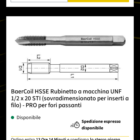
BaerCoil HSSE Rubinetto a macchina UNF
1/2 x 20 STI (sovradimensionato per inserti a
filo) - PRO per fori passanti
Disponibile
Spedizione espressa
disponibile
Ordina entro
13 Ore 14 Minuti
e spediamo
lo stesso giorno
.