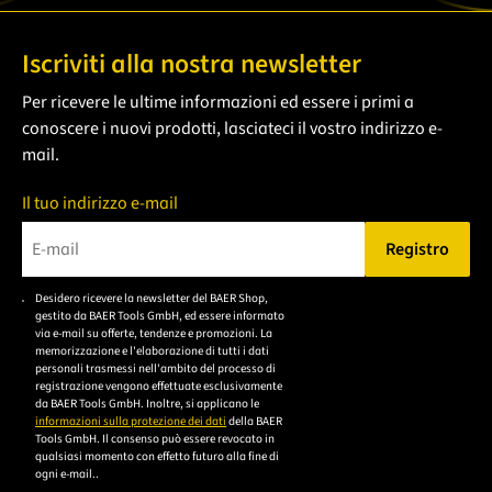
Iscriviti alla nostra newsletter
Per ricevere le ultime informazioni ed essere i primi a
conoscere i nuovi prodotti, lasciateci il vostro indirizzo e-
mail.
Il tuo indirizzo e-mail
Registro
Bitte geben Sie eine gültige E-Mail-Adresse ein.
Desidero ricevere la newsletter del BAER Shop,
Bitte akzeptieren Sie
gestito da BAER Tools GmbH, ed essere informato
die
via e-mail su offerte, tendenze e promozioni. La
memorizzazione e l'elaborazione di tutti i dati
Datenschutzerklärung,
personali trasmessi nell'ambito del processo di
um sich anzumelden.
registrazione vengono effettuate esclusivamente
da BAER Tools GmbH. Inoltre, si applicano le
informazioni sulla protezione dei dati
della BAER
Tools GmbH. Il consenso può essere revocato in
qualsiasi momento con effetto futuro alla fine di
ogni e-mail..