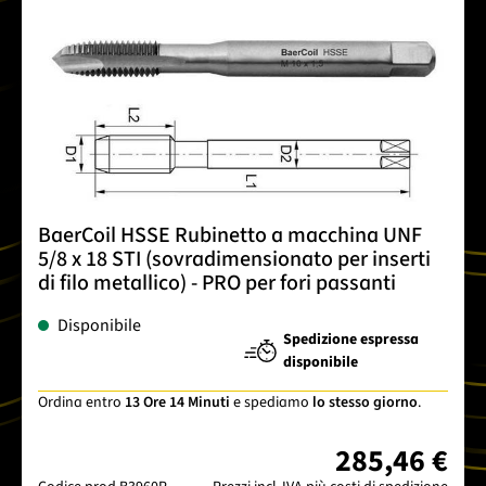
BaerCoil HSSE Rubinetto a macchina UNF
5/8 x 18 STI (sovradimensionato per inserti
di filo metallico) - PRO per fori passanti
Disponibile
Spedizione espressa
disponibile
Ordina entro
13 Ore 14 Minuti
e spediamo
lo stesso giorno
.
285,46 €