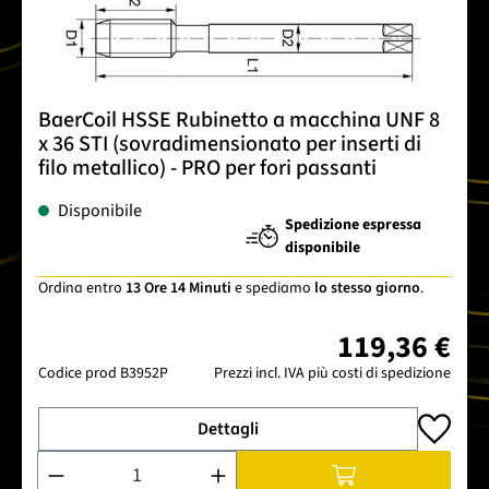
BaerCoil HSSE Rubinetto a macchina UNF 8
x 36 STI (sovradimensionato per inserti di
filo metallico) - PRO per fori passanti
Disponibile
Spedizione espressa
disponibile
Ordina entro
13 Ore 14 Minuti
e spediamo
lo stesso giorno
.
119,36 €
Codice prod
B3952P
Prezzi incl. IVA più costi di spedizione
Dettagli
Quantità del prodotto: inserisci la quantità desiderata o usa 