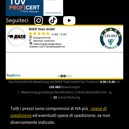
Dieser Link öffnet sich in einem neuen Tab.
Seguiteci
Durchschnittliche Bewertung von BAER Tools GmbH bei Trustami:
4.99 / 5.00
mit
135.063
Bewertungen
|
Bewertungsgrundlage des Anbieters: 3 Verkaufsplattformen
|
23
Jahre Erfahrung
Tutti i prezzi sono comprensivi di IVA più
, spese di
spedizione
ed eventuali spese di spedizione, se non
diversamente indicato.