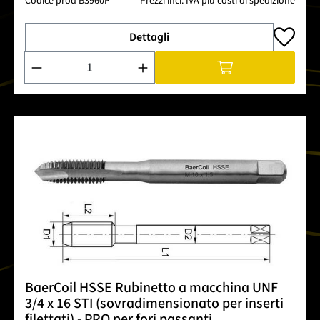
Codice prod
B3960P
Prezzi incl. IVA più costi di spedizione
Dettagli
Quantità del prodotto: inserisci la quantità desiderata o usa 
BaerCoil HSSE Rubinetto a macchina UNF
3/4 x 16 STI (sovradimensionato per inserti
filettati) - PRO per fori passanti