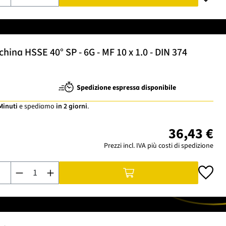
ina HSSE 40° SP - 6G - MF 10 x 1.0 - DIN 374
Spedizione espressa disponibile
 Minuti
e spediamo
in 2 giorni
.
36,43 €
Prezzi incl. IVA più costi di spedizione
Quantità del prodotto: inserisci la quantità desiderata o usa i