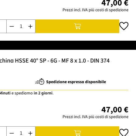
47,00 €
Prezzi incl. IVA più costi di spedizione
Quantità del prodotto: inserisci la quantità desiderata o usa i
ina HSSE 40° SP - 6G - MF 8 x 1.0 - DIN 374
Spedizione espressa disponibile
 Minuti
e spediamo
in 2 giorni
.
47,00 €
Prezzi incl. IVA più costi di spedizione
Quantità del prodotto: inserisci la quantità desiderata o usa i