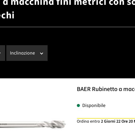
 a macchina fini metrici con
echi
Inclinazione
BAER Rubinetto a macch
Disponibile
Ordina entro
2 Giorni 22 Ore 20