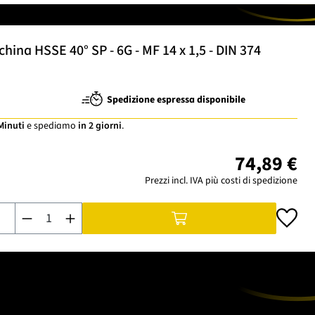
ina HSSE 40° SP - 6G - MF 14 x 1,5 - DIN 374
Spedizione espressa disponibile
 Minuti
e spediamo
in 2 giorni
.
74,89 €
Prezzi incl. IVA più costi di spedizione
Quantità del prodotto: inserisci la quantità desiderata o usa i