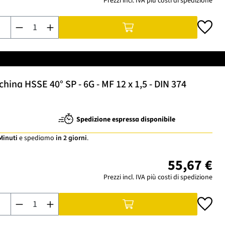
Prezzi incl. IVA più costi di spedizione
Quantità del prodotto: inserisci la quantità desiderata o usa i
ina HSSE 40° SP - 6G - MF 12 x 1,5 - DIN 374
Spedizione espressa disponibile
 Minuti
e spediamo
in 2 giorni
.
55,67 €
Prezzi incl. IVA più costi di spedizione
Quantità del prodotto: inserisci la quantità desiderata o usa i