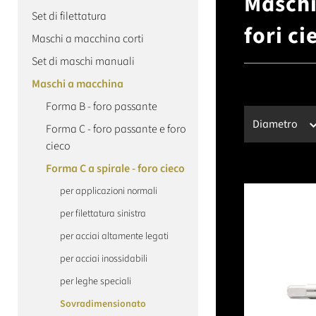
Maschi
Set di filettatura
fori ci
Maschi a macchina corti
Set di maschi manuali
Maschi a macchina
Forma B - foro passante
Diametro
Forma C - foro passante e foro
cieco
Forma C a spirale - foro cieco
per applicazioni normali
per filettatura sinistra
per acciai altamente legati
per acciai inossidabili
per leghe speciali
Sovradimensionato