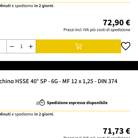
 Minuti
e spediamo
in 2 giorni
.
72,90 €
Prezzi incl. IVA più costi di spedizione
Quantità del prodotto: inserisci la quantità desiderata o usa i
ina HSSE 40° SP - 6G - MF 12 x 1,25 - DIN 374
Spedizione espressa disponibile
 Minuti
e spediamo
in 2 giorni
.
71,73 €