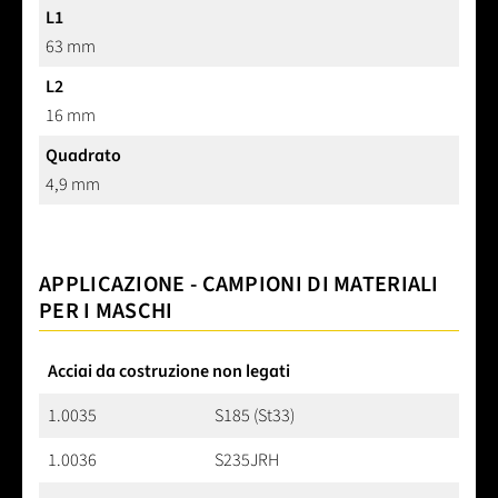
L1
63 mm
L2
16 mm
Quadrato
4,9 mm
APPLICAZIONE - CAMPIONI DI MATERIALI
PER I MASCHI
Acciai da costruzione non legati
1.0035
S185 (St33)
1.0036
S235JRH