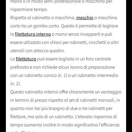
mano o in modo semi-professionale a macchina per
risparmiare tempo.
Rispetto al rubinetto a macchina,
maschio
a macchina
corto ha un gambo corto. Questo ti permette di tagliare
la
filettatura interna
a mano senza incepparti e può
essere utilizzato con chiavi per rubinetti, cricchetti o altri
utensili con attacco quadro.
La
filettatura
può essere tagliata in un foro centrale
preforato e non richiede alcun lavoro di preparazione
con un rubinetto conico (n. 1) o un rubinetto intermedio
(n. 2).
Questo rubinetto interno offre chiaramente un vantaggio
in termini di prezzo rispetto al set di rubinetti manuali, in
quanto non hai più bisogno di due o tre rubinetti per
filettare, ma solo di un rubinetto. L'elevato risparmio di
tempo aumenta inoltre in modo significativo l'efficienza