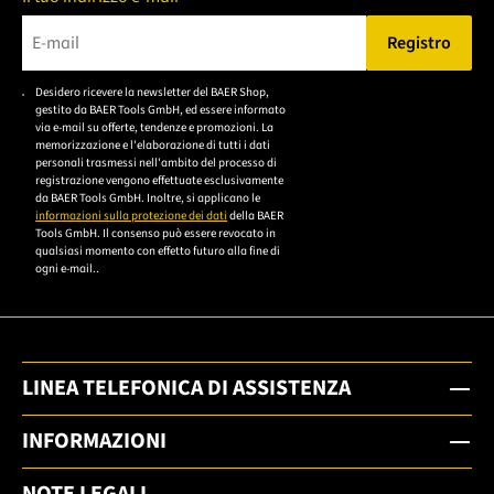
Registro
Bitte geben Sie eine gültige E-Mail-Adresse ein.
Desidero ricevere la newsletter del BAER Shop,
Bitte akzeptieren Sie
gestito da BAER Tools GmbH, ed essere informato
die
via e-mail su offerte, tendenze e promozioni. La
memorizzazione e l'elaborazione di tutti i dati
Datenschutzerklärung,
personali trasmessi nell'ambito del processo di
um sich anzumelden.
registrazione vengono effettuate esclusivamente
da BAER Tools GmbH. Inoltre, si applicano le
informazioni sulla protezione dei dati
della BAER
Tools GmbH. Il consenso può essere revocato in
qualsiasi momento con effetto futuro alla fine di
ogni e-mail..
LINEA TELEFONICA DI ASSISTENZA
INFORMAZIONI
NOTE LEGALI