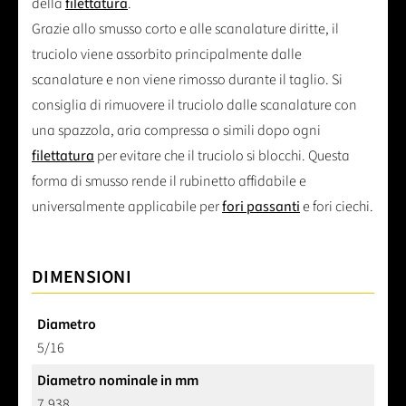
della
filettatura
.
Grazie allo smusso corto e alle scanalature diritte, il
truciolo viene assorbito principalmente dalle
scanalature e non viene rimosso durante il taglio. Si
consiglia di rimuovere il truciolo dalle scanalature con
una spazzola, aria compressa o simili dopo ogni
filettatura
per evitare che il truciolo si blocchi. Questa
forma di smusso rende il rubinetto affidabile e
universalmente applicabile per
fori passanti
e fori ciechi.
DIMENSIONI
Diametro
5/16
Diametro nominale in mm
7,938