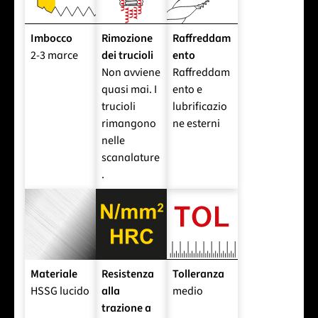
Imbocco
Rimozione
Raffreddam
2-3 marce
dei trucioli
ento
Non avviene
Raffreddam
quasi mai. I
ento e
trucioli
lubrificazio
rimangono
ne esterni
nelle
scanalature
.
Materiale
Resistenza
Tolleranza
HSSG lucido
alla
medio
trazione a