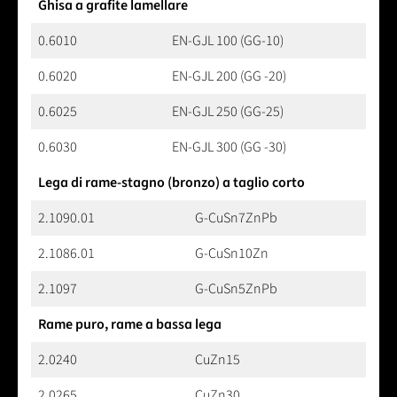
Ghisa a grafite lamellare
0.6010
EN-GJL 100 (GG-10)
0.6020
EN-GJL 200 (GG -20)
0.6025
EN-GJL 250 (GG-25)
0.6030
EN-GJL 300 (GG -30)
Lega di rame-stagno (bronzo) a taglio corto
2.1090.01
G-CuSn7ZnPb
2.1086.01
G-CuSn10Zn
2.1097
G-CuSn5ZnPb
Rame puro, rame a bassa lega
2.0240
CuZn15
2.0265
CuZn30