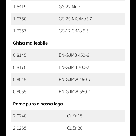
1.5419
GS-22 Mo 4
1.6750
GS-20 NiCrMo3 7
1.7357
GS-17 CrMo 5 5
Ghisa malleabile
0.8145
EN-GJMB 450-6
0.8170
EN-GJMB 700-2
0.8045
EN-GJMW-450-7
0.8055
EN-GJMW-550-4
Rame puro a bassa lega
2.0240
CuZn15
2.0265
CuZn30