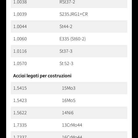
1.0038
RSt37-2
1.0039
S235JRG1+CR
1.0044
St44-2
1.0060
E335 (St60-2)
1.0116
St37-3
1.0570
St 52-3
Acciai legati per costruzioni
1.5415
15Mo3
1.5423
16Mo5
1.5622
14Ni6
1.7335
13CrMo44
1.7337
16CrMo44