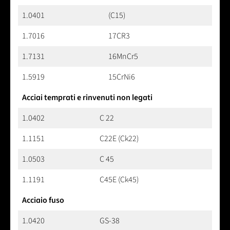
1.0401
(C15)
1.7016
17CR3
1.7131
16MnCr5
1.5919
15CrNi6
Acciai temprati e rinvenuti non legati
1.0402
C 22
1.1151
C22E (Ck22)
1.0503
C 45
1.1191
C45E (Ck45)
Acciaio fuso
1.0420
GS-38