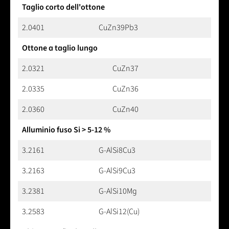
Taglio corto dell'ottone
2.0401
CuZn39Pb3
Ottone a taglio lungo
2.0321
CuZn37
2.0335
CuZn36
2.0360
CuZn40
Alluminio fuso Si > 5-12 %
3.2161
G-AlSi8Cu3
3.2163
G-AlSi9Cu3
3.2381
G-AlSi10Mg
3.2583
G-AlSi12(Cu)