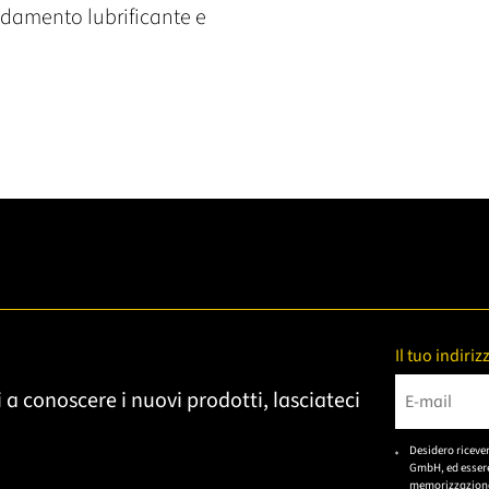
reddamento lubrificante e
Il tuo indiri
 a conoscere i nuovi prodotti, lasciateci
Bitte gebe
Desidero riceve
GmbH, ed essere
memorizzazione 