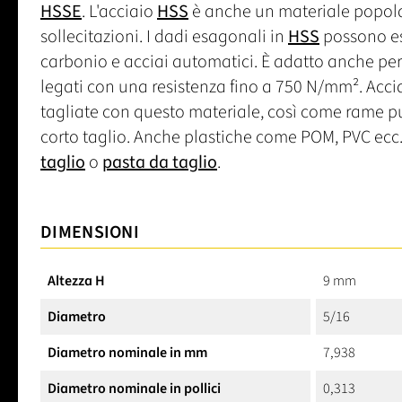
HSSE
. L'acciaio
HSS
è anche un materiale popolare
sollecitazioni. I dadi esagonali in
HSS
possono ess
carbonio e acciai automatici. È adatto anche pe
legati con una resistenza fino a 750 N/mm². Acci
tagliate con questo materiale, così come rame p
corto taglio. Anche plastiche come POM, PVC ecc. 
taglio
o
pasta da taglio
.
DIMENSIONI
Altezza H
9 mm
Diametro
5/16
Diametro nominale in mm
7,938
Diametro nominale in pollici
0,313