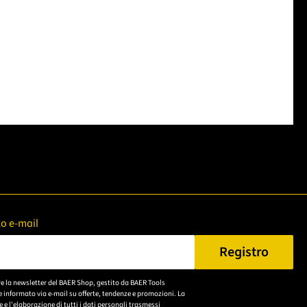
zzo e-mail
Registro
n Sie eine gültige E-Mail-Adresse ein.
re la newsletter del BAER Shop, gestito da BAER Tools
Bitte akzeptieren Sie
 informato via e-mail su offerte, tendenze e promozioni. La
die
e l'elaborazione di tutti i dati personali trasmessi