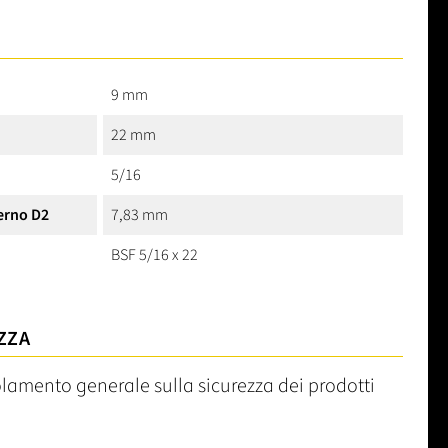
9 mm
22 mm
5/16
erno D2
7,83 mm
BSF 5/16 x 22
ZZA
olamento generale sulla sicurezza dei prodotti