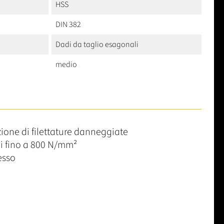
HSS
DIN 382
Dadi da taglio esagonali
medio
azione di filettature danneggiate
li fino a 800 N/mm²
cesso