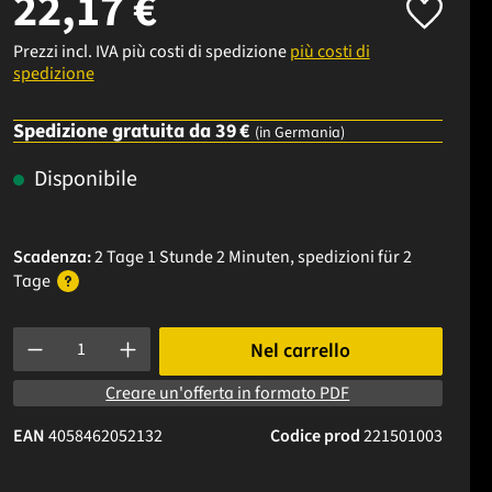
22,17 €
Prezzi incl. IVA più costi di spedizione
più costi di
spedizione
Spedizione gratuita da 39 €
(in Germania)
Disponibile
Scadenza:
2 Tage 1 Stunde 2 Minuten
, spedizioni
für 2
Tage
Quantità del prodotto: inserisci la quantità desiderata o usa i p
Nel carrello
Creare un'offerta in formato PDF
EAN
4058462052132
Codice prod
221501003