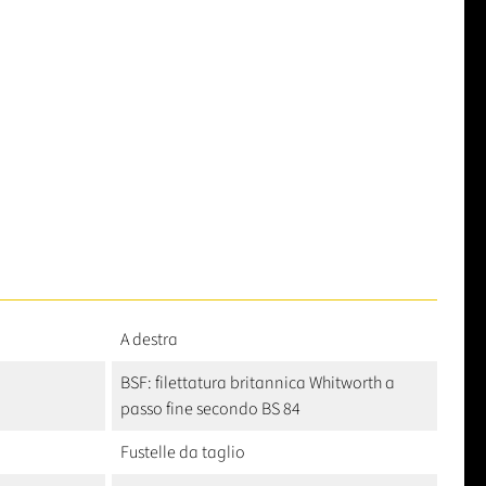
A destra
BSF: filettatura britannica Whitworth a
passo fine secondo BS 84
Fustelle da taglio