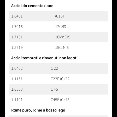
Acciai da cementazione
1.0401
(C15)
1.7016
17CR3
1.7131
16MnCr5
1.5919
15CrNi6
Acciai temprati e rinvenuti non legati
1.0402
C 22
1.1151
C22E (Ck22)
1.0503
C 45
1.1191
C45E (Ck45)
Rame puro, rame a bassa lega