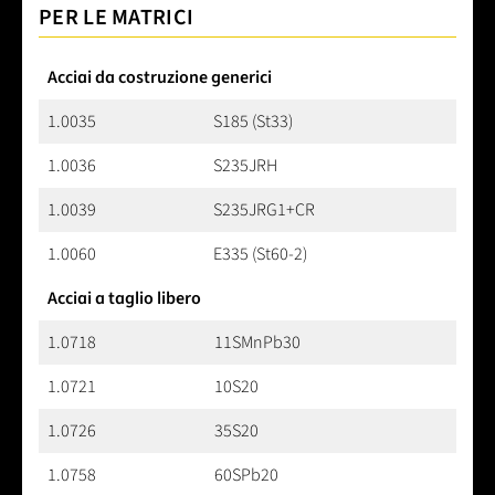
PER LE MATRICI
Acciai da costruzione generici
1.0035
S185 (St33)
1.0036
S235JRH
1.0039
S235JRG1+CR
1.0060
E335 (St60-2)
Acciai a taglio libero
1.0718
11SMnPb30
1.0721
10S20
1.0726
35S20
1.0758
60SPb20