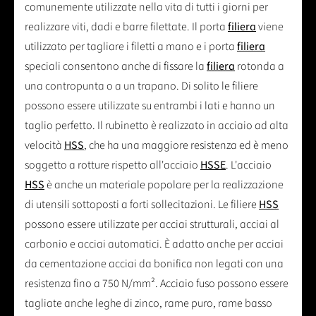
comunemente utilizzate nella vita di tutti i giorni per
realizzare viti, dadi e barre filettate. Il porta
filiera
viene
utilizzato per tagliare i filetti a mano e i porta
filiera
speciali consentono anche di fissare la
filiera
rotonda a
una contropunta o a un trapano. Di solito le filiere
possono essere utilizzate su entrambi i lati e hanno un
taglio perfetto. Il rubinetto è realizzato in acciaio ad alta
velocità
HSS
, che ha una maggiore resistenza ed è meno
soggetto a rotture rispetto all'acciaio
HSSE
. L'acciaio
HSS
è anche un materiale popolare per la realizzazione
di utensili sottoposti a forti sollecitazioni. Le filiere
HSS
possono essere utilizzate per acciai strutturali, acciai al
carbonio e acciai automatici. È adatto anche per acciai
da cementazione acciai da bonifica non legati con una
resistenza fino a 750 N/mm². Acciaio fuso possono essere
tagliate anche leghe di zinco, rame puro, rame basso