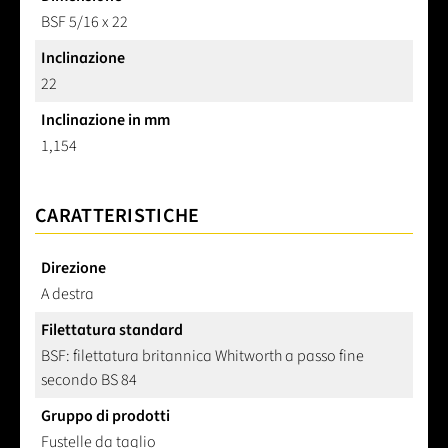
BSF 5/16 x 22
Inclinazione
22
Inclinazione in mm
1,154
CARATTERISTICHE
Direzione
A destra
Filettatura standard
BSF: filettatura britannica Whitworth a passo fine
secondo BS 84
Gruppo di prodotti
Fustelle da taglio