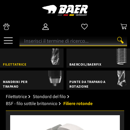
FILETTATRICE
BAERCOIL/BAERFIX
MANDRINI PER
PUNTE DA TRAPANO A
TRAPANO
ROTAZIONE
Filettatrice
Standard del filo
BSF - filo sottile britannico
Filiere rotonde
Salta la galleria di immagini