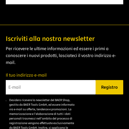
Iscriviti alla nostra newsletter
Per ricevere le ultime informazioni ed essere i primi a
conoscere i nuovi prodotti, lasciateci il vostro indirizzo e-
mail.
Il tuo indirizzo e-mail
Registro
Bitte geben Sie eine gültige E-Mail-Adresse ein.
Desidero ricevere la newsletter del BAER Shop,
Bitte akzeptieren Sie
gestito da BAER Tools GmbH, ed essere informato
die
via e-mail su offerte, tendenze e promozioni. La
memorizzazione e l'elaborazione di tutti i dati
Datenschutzerklärung,
personali trasmessi nell'ambito del processo di
um sich anzumelden.
registrazione vengono effettuate esclusivamente
da BAER Tools GmbH. Inoltre, si applicano le