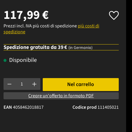
117,99 €
Prezzi incl. IVA più costi di spedizione
più costi di
spedizione
Spedizione gratuita da 39 €
(in Germania)
Disponibile
Quantità del prodotto: inserisci la quantità desiderata o usa i p
Nel carrello
Creare un'offerta in formato PDF
EAN
4058462018817
Codice prod
111405021