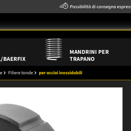
Possibilità di consegna espres
MANDRINI PER
/BAERFIX
TRAPANO
re
Filiere tonde
per acciai inossidabili