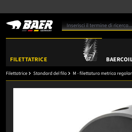
FILETTATRICE
BAERCOIL
Filettatrice
Standard del filo
M - filettatura metrica regola
Salta la galleria di immagini