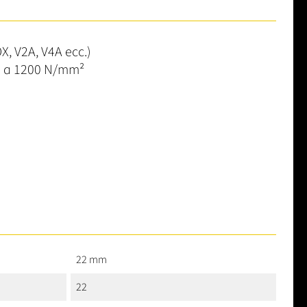
X, V2A, V4A ecc.)
no a 1200 N/mm²
22 mm
22