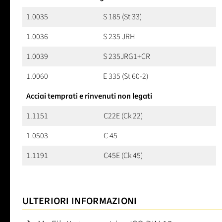
1.0035
S 185 (St 33)
1.0036
S 235 JRH
1.0039
S 235JRG1+CR
1.0060
E 335 (St 60-2)
Acciai temprati e rinvenuti non legati
1.1151
C22E (Ck 22)
1.0503
C 45
1.1191
C45E (Ck 45)
ULTERIORI INFORMAZIONI