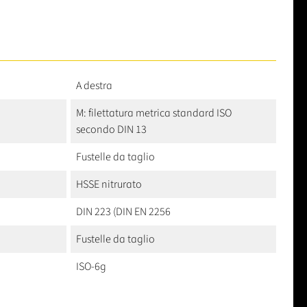
A destra
M: filettatura metrica standard ISO
secondo DIN 13
Fustelle da taglio
HSSE nitrurato
DIN 223 (DIN EN 2256
Fustelle da taglio
ISO-6g