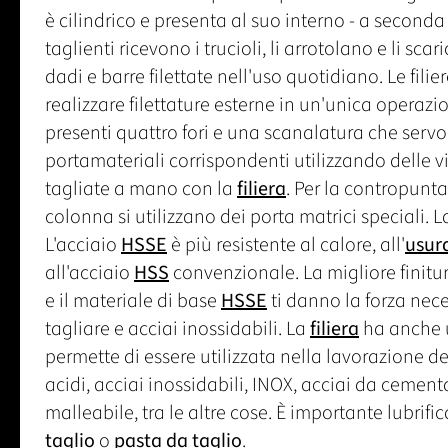
è cilindrico e presenta al suo interno - a seconda de
taglienti ricevono i trucioli, li arrotolano e li scar
dadi e barre filettate nell'uso quotidiano. Le fili
realizzare filettature esterne in un'unica operazi
presenti quattro fori e una scanalatura che servo
portamateriali corrispondenti utilizzando delle vi
tagliate a mano con la
filiera
. Per la contropunta
colonna si utilizzano dei porta matrici speciali. L
L'acciaio
HSSE
è più resistente al calore, all'
usur
all'acciaio
HSS
convenzionale. La migliore finitura
e il materiale di base
HSSE
ti danno la forza nece
tagliare e acciai inossidabili. La
filiera
ha anche u
permette di essere utilizzata nella lavorazione dei
acidi, acciai inossidabili, INOX, acciai da cementa
malleabile, tra le altre cose. È importante lubrif
taglio
o
pasta da taglio
.