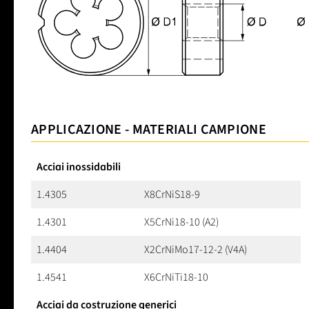
APPLICAZIONE - MATERIALI CAMPIONE
Acciai inossidabili
1.4305
X8CrNiS18-9
1.4301
X5CrNi18-10 (A2)
1.4404
X2CrNiMo17-12-2 (V4A)
1.4541
X6CrNiTi18-10
Acciai da costruzione generici