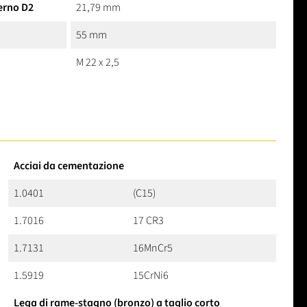
erno D2
21,79 mm
55 mm
M 22 x 2,5
Acciai da cementazione
1.0401
(C15)
1.7016
17 CR3
1.7131
16MnCr5
1.5919
15CrNi6
Lega di rame-stagno (bronzo) a taglio corto