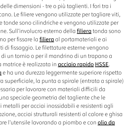
lle dimensioni - tre o più taglienti. I fori tra i
icano. Le filiere vengono utilizzate per tagliare viti,
ere tonde sono cilindriche e vengono utilizzate per
one. Sull'involucro esterno della
filiera
tonda sono
no per fissare la
filiera
al portamateriali e ai
ti di fissaggio. Le filettature esterne vengono
 di un tornio o per il mandrino di un trapano a
a matrice è realizzata in
acciaio rapido
HSSE
.
a
e ha una durezza leggermente superiore rispetto
 superficiale, la punta a spirale (entrata a spirale)
ssaria per lavorare con materiali difficili da
na speciale geometria del tagliente che le
 metalli per acciai inossidabili e resistenti agli
zione, acciai strutturali resistenti al calore e ghisa
icare l'utensile lavorando a piombo e con
olio da