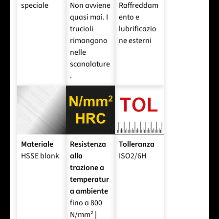
speciale
Non avviene
Raffreddam
quasi mai. I
ento e
trucioli
lubrificazio
rimangono
ne esterni
nelle
scanalature
.
Materiale
Resistenza
Tolleranza
HSSE blank
alla
ISO2/6H
trazione a
temperatur
a ambiente
fino a 800
N/mm² |