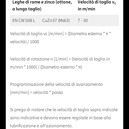
Leghe di rame e zinco (ottone,
Velocità di taglio v
c
a lungo taglio)
in m/min
EN CW 508 L
CuZn37 (Ms63)
7 - 30
Velocità di taglio vc [m/min] = (Diametro esterno * π *
velocità) / 1000
Velocità di rotazione n [1/min] = (Velocità di taglio in
m/min * 1000) / (Diametro esterno * π)
Programmazione della velocità di avanzamento
[mm/min] = velocità * passo
Si prega di notare che le velocità di taglio sopra indicate
sono indicative e devono essere regolate in base alla
lubrificazione e all'azionamento.