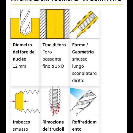
Diametro
Tipo di foro
Forma /
del foro del
Foro
Geometria
nucleo
passante
smusso
12 mm
fino a 1 x D
lungo
scanalatura
diritta
Imbocco
Rimozione
Raffreddam
smusso
dei trucioli
ento