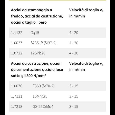
Acciai da stampaggio a
Velocità di taglio v
c
freddo, acciai da costruzione,
in m/min
acciai a taglio libero
1.1132
Cq15
4 - 20
1.0037
S235JR (St37-2)
4 - 20
1.0722
12SPb20
4 - 20
Acciai da costruzione, acciai
Velocità di taglio v
c
da cementazione acciaio fuso
in m/min
sotto gli 800 N/mm²
1.0070
E360 (St70-2)
3 - 15
1.7131
16MnCr5
3 - 15
1.7218
GS-25CrMo4
3 - 15