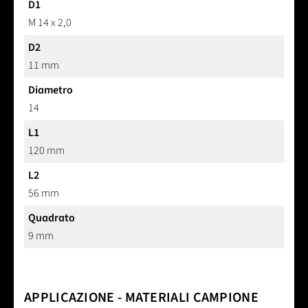
D1
M 14 x 2,0
D2
11 mm
Diametro
14
L1
120 mm
L2
56 mm
Quadrato
9 mm
APPLICAZIONE - MATERIALI CAMPIONE