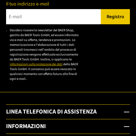
Il tuo indirizzo e-mail
Registro
Bitte geben Sie eine gültige E-Mail-Adresse ein.
Desidero ricevere la newsletter del BAER Shop,
Bitte akzeptieren Sie
gestito da BAER Tools GmbH, ed essere informato
die
via e-mail su offerte, tendenze e promozioni. La
memorizzazione e l'elaborazione di tutti i dati
Datenschutzerklärung,
personali trasmessi nell'ambito del processo di
um sich anzumelden.
registrazione vengono effettuate esclusivamente
da BAER Tools GmbH. Inoltre, si applicano le
informazioni sulla protezione dei dati
della BAER
Tools GmbH. Il consenso può essere revocato in
qualsiasi momento con effetto futuro alla fine di
ogni e-mail..
LINEA TELEFONICA DI ASSISTENZA
INFORMAZIONI