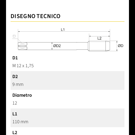
DISEGNO TECNICO
D1
M 12 x 1,75
D2
9 mm
Diametro
12
L1
110 mm
L2