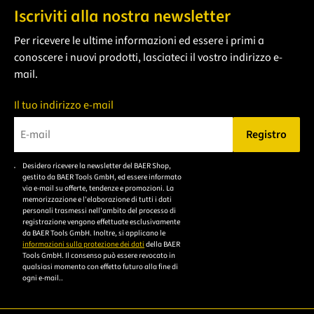
Iscriviti alla nostra newsletter
Per ricevere le ultime informazioni ed essere i primi a
conoscere i nuovi prodotti, lasciateci il vostro indirizzo e-
mail.
Il tuo indirizzo e-mail
Registro
Bitte geben Sie eine gültige E-Mail-Adresse ein.
Desidero ricevere la newsletter del BAER Shop,
Bitte akzeptieren Sie
gestito da BAER Tools GmbH, ed essere informato
die
via e-mail su offerte, tendenze e promozioni. La
memorizzazione e l'elaborazione di tutti i dati
Datenschutzerklärung,
personali trasmessi nell'ambito del processo di
um sich anzumelden.
registrazione vengono effettuate esclusivamente
da BAER Tools GmbH. Inoltre, si applicano le
informazioni sulla protezione dei dati
della BAER
Tools GmbH. Il consenso può essere revocato in
qualsiasi momento con effetto futuro alla fine di
ogni e-mail..