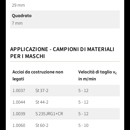
29 mm
Quadrato
7 mm
APPLICAZIONE - CAMPIONI DI MATERIALI
PER I MASCHI
Acciai da costruzione non
Velocità di taglio v
c
legati
in m/min
1.0037
St 37-2
5 - 12
1.0044
St 44-2
5 - 12
1.0039
S 235JRG1+CR
5 - 12
1.0060
St 60-2
5 - 10