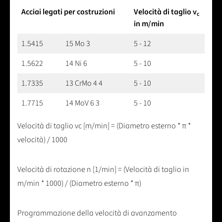
Acciai legati per costruzioni
Velocità di taglio v
c
in m/min
1.5415
15 Mo 3
5 - 12
1.5622
14 Ni 6
5 - 10
1.7335
13 CrMo 4 4
5 - 10
1.7715
14 MoV 6 3
5 - 10
Velocità di taglio vc [m/min] = (Diametro esterno * π *
velocità) / 1000
Velocità di rotazione n [1/min] = (Velocità di taglio in
m/min * 1000) / (Diametro esterno * π)
Programmazione della velocità di avanzamento