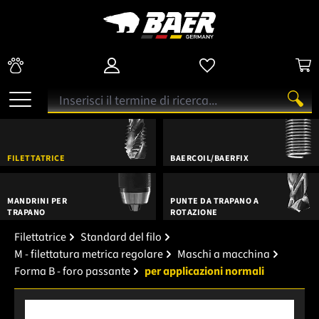
FILETTATRICE
BAERCOIL/BAERFIX
MANDRINI PER
PUNTE DA TRAPANO A
TRAPANO
ROTAZIONE
Filettatrice
Standard del filo
M - filettatura metrica regolare
Maschi a macchina
Forma B - foro passante
per applicazioni normali
Salta la galleria di immagini