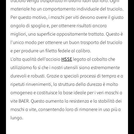
truciolo venga trasportato in avanti fuori dal foro. Ogni
materiale ha un comportamento individuale del truciolo.
Per questo motivo, i maschi per viti devono avere il giusto
angolo di spoglia e, per ottenere risultati ancora
migliori, una superficie appositamente trattata. Questo è
l'unico modo per ottenere un buon trasporto del truciolo
e per produrre un filetto fedele al calibro.
L'alta qualità dell'acciaio
HSSE
legato al cobalto che
utilizziamo fa sì che i nostri utensili siano estremamente
durevoli e robusti. Grazie a speciali processi di tempra e a
ripetuti rinvenimenti, la struttura della durezza è molto
omogenea e costituisce la base ideale per i veri maschi a
vite BAER. Questo aumenta la resistenza e la stabilità dei
maschi a vite, consentendo loro di rimanere in uso più a
lungo.