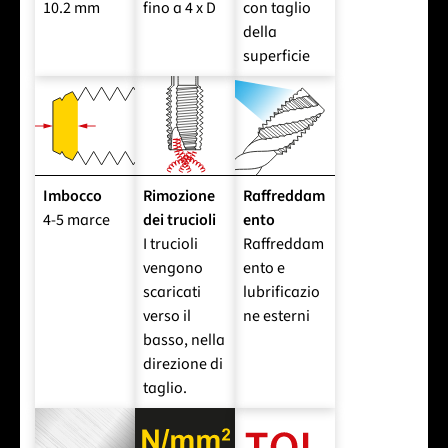
10.2 mm
fino a 4 x D
con taglio
della
superficie
Imbocco
Rimozione
Raffreddam
4-5 marce
dei trucioli
ento
I trucioli
Raffreddam
vengono
ento e
scaricati
lubrificazio
verso il
ne esterni
basso, nella
direzione di
taglio.