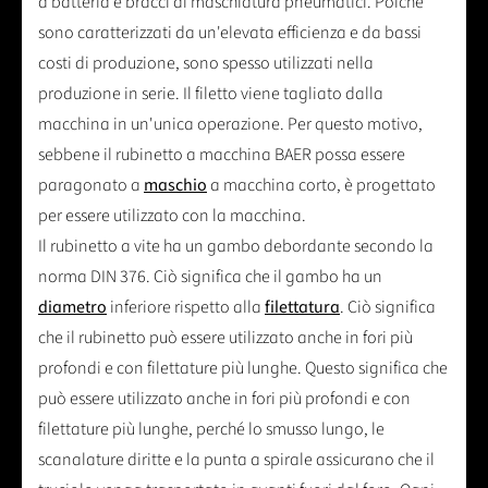
a batteria e bracci di maschiatura pneumatici. Poiché
sono caratterizzati da un'elevata efficienza e da bassi
costi di produzione, sono spesso utilizzati nella
produzione in serie. Il filetto viene tagliato dalla
macchina in un'unica operazione. Per questo motivo,
sebbene il rubinetto a macchina BAER possa essere
paragonato a
maschio
a macchina corto, è progettato
per essere utilizzato con la macchina.
Il rubinetto a vite ha un gambo debordante secondo la
norma DIN 376. Ciò significa che il gambo ha un
diametro
inferiore rispetto alla
filettatura
. Ciò significa
che il rubinetto può essere utilizzato anche in fori più
profondi e con filettature più lunghe. Questo significa che
può essere utilizzato anche in fori più profondi e con
filettature più lunghe, perché lo smusso lungo, le
scanalature diritte e la punta a spirale assicurano che il