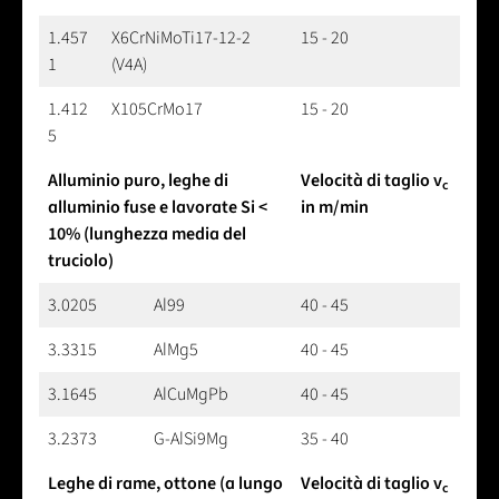
1.457
X6CrNiMoTi17-12-2
15 - 20
1
(V4A)
1.412
X105CrMo17
15 - 20
5
Alluminio puro, leghe di
Velocità di taglio v
c
alluminio fuse e lavorate Si <
in m/min
10% (lunghezza media del
truciolo)
3.0205
Al99
40 - 45
3.3315
AlMg5
40 - 45
3.1645
AlCuMgPb
40 - 45
3.2373
G-AlSi9Mg
35 - 40
Leghe di rame, ottone (a lungo
Velocità di taglio v
c