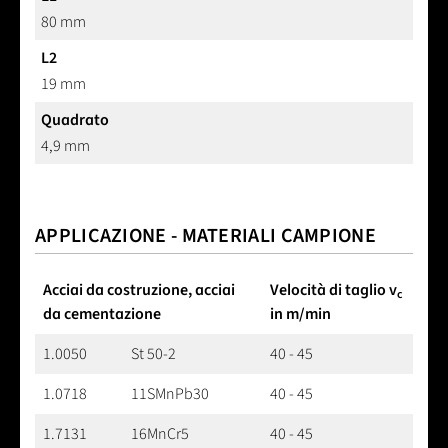
80 mm
L2
19 mm
Quadrato
4,9 mm
APPLICAZIONE - MATERIALI CAMPIONE
Acciai da costruzione, acciai
Velocità di taglio v
c
da cementazione
in m/min
1.0050
St 50-2
40 - 45
1.0718
11SMnPb30
40 - 45
1.7131
16MnCr5
40 - 45