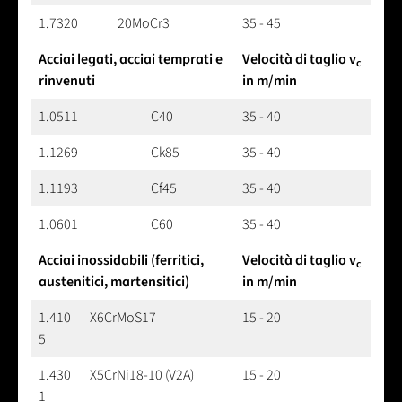
1.7320
20MoCr3
35 - 45
Acciai legati, acciai temprati e
Velocità di taglio v
c
rinvenuti
in m/min
1.0511
C40
35 - 40
1.1269
Ck85
35 - 40
1.1193
Cf45
35 - 40
1.0601
C60
35 - 40
Acciai inossidabili (ferritici,
Velocità di taglio v
c
austenitici, martensitici)
in m/min
1.410
X6CrMoS17
15 - 20
5
1.430
X5CrNi18-10 (V2A)
15 - 20
1