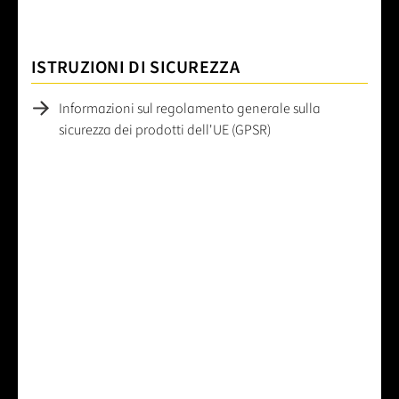
ISTRUZIONI DI SICUREZZA
Informazioni sul regolamento generale sulla
sicurezza dei prodotti dell'UE (GPSR)
Valutazione media di 0 su 5 stelle
Formula una valutazione!
Condividi le tue esperienze con il prodotto con altri
clienti.