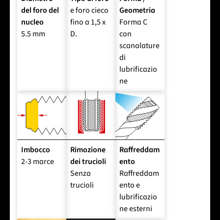
del foro del
e foro cieco
Geometria
nucleo
fino a 1,5 x
Forma C
5.5 mm
D.
con
scanalature
di
lubrificazio
ne
Imbocco
Rimozione
Raffreddam
2-3 marce
dei trucioli
ento
Senza
Raffreddam
trucioli
ento e
lubrificazio
ne esterni