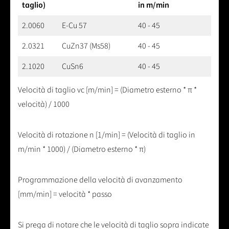
taglio)
in m/min
2.0060
E-Cu 57
40 - 45
2.0321
CuZn37 (Ms58)
40 - 45
2.1020
CuSn6
40 - 45
Velocità di taglio vc [m/min] = (Diametro esterno * π *
velocità) / 1000
Velocità di rotazione n [1/min] = (Velocità di taglio in
m/min * 1000) / (Diametro esterno * π)
Programmazione della velocità di avanzamento
[mm/min] = velocità * passo
Si prega di notare che le velocità di taglio sopra indicate