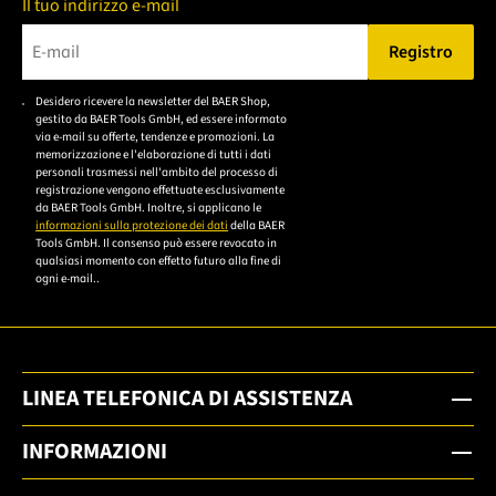
Il tuo indirizzo e-mail
Registro
Bitte geben Sie eine gültige E-Mail-Adresse ein.
Desidero ricevere la newsletter del BAER Shop,
Bitte akzeptieren Sie
gestito da BAER Tools GmbH, ed essere informato
die
via e-mail su offerte, tendenze e promozioni. La
memorizzazione e l'elaborazione di tutti i dati
Datenschutzerklärung,
personali trasmessi nell'ambito del processo di
um sich anzumelden.
registrazione vengono effettuate esclusivamente
da BAER Tools GmbH. Inoltre, si applicano le
informazioni sulla protezione dei dati
della BAER
Tools GmbH. Il consenso può essere revocato in
qualsiasi momento con effetto futuro alla fine di
ogni e-mail..
LINEA TELEFONICA DI ASSISTENZA
INFORMAZIONI