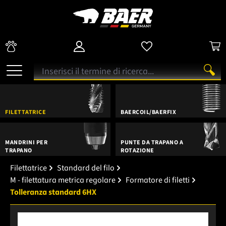
FILETTATRICE
BAERCOIL/BAERFIX
MANDRINI PER
PUNTE DA TRAPANO A
TRAPANO
ROTAZIONE
Filettatrice
Standard del filo
M - filettatura metrica regolare
Formatore di filetti
Tolleranza standard 6HX
Salta la galleria di immagini