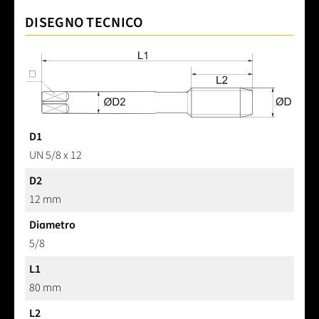
DISEGNO TECNICO
D1
UN 5/8 x 12
D2
12 mm
Diametro
5/8
L1
80 mm
L2