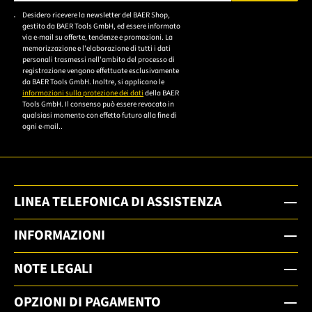
Bitte geben Sie eine gültige E-Mail-Adresse ein.
Desidero ricevere la newsletter del BAER Shop,
Bitte akzeptieren Sie
gestito da BAER Tools GmbH, ed essere informato
die
via e-mail su offerte, tendenze e promozioni. La
memorizzazione e l'elaborazione di tutti i dati
Datenschutzerklärung,
personali trasmessi nell'ambito del processo di
um sich anzumelden.
registrazione vengono effettuate esclusivamente
da BAER Tools GmbH. Inoltre, si applicano le
informazioni sulla protezione dei dati
della BAER
Tools GmbH. Il consenso può essere revocato in
qualsiasi momento con effetto futuro alla fine di
ogni e-mail..
LINEA TELEFONICA DI ASSISTENZA
INFORMAZIONI
NOTE LEGALI
OPZIONI DI PAGAMENTO