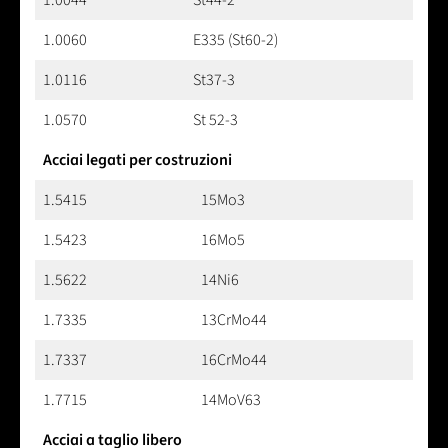
1.0044
St44-2
1.0060
E335 (St60-2)
1.0116
St37-3
1.0570
St 52-3
Acciai legati per costruzioni
1.5415
15Mo3
1.5423
16Mo5
1.5622
14Ni6
1.7335
13CrMo44
1.7337
16CrMo44
1.7715
14MoV63
Acciai a taglio libero