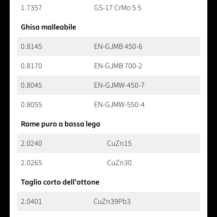
1.7357
GS-17 CrMo 5 5
Ghisa malleabile
0.8145
EN-GJMB 450-6
0.8170
EN-GJMB 700-2
0.8045
EN-GJMW-450-7
0.8055
EN-GJMW-550-4
Rame puro a bassa lega
2.0240
CuZn15
2.0265
CuZn30
Taglio corto dell'ottone
2.0401
CuZn39Pb3