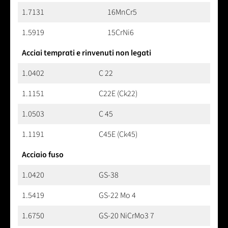
1.7131
16MnCr5
1.5919
15CrNi6
Acciai temprati e rinvenuti non legati
1.0402
C 22
1.1151
C22E (Ck22)
1.0503
C 45
1.1191
C45E (Ck45)
Acciaio fuso
1.0420
GS-38
1.5419
GS-22 Mo 4
1.6750
GS-20 NiCrMo3 7