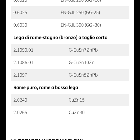
0.6020
EN-GJL 200 (GG -20)
0.6025
EN-GJL 250 (GG-25)
0.6030
EN-GJL 300 (GG -30)
Lega di rame-stagno (bronzo) a taglio corto
2.1090.01
G-CuSn7ZnPb
2.1086.01
G-CuSn10Zn
2.1097
G-CuSn5ZnPb
Rame puro, rame a bassa lega
2.0240
CuZn15
2.0265
CuZn30