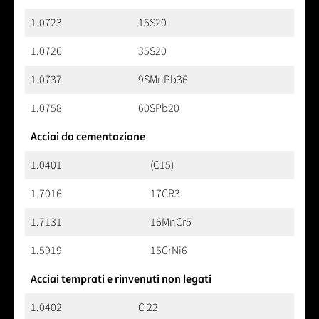
1.0723
15S20
1.0726
35S20
1.0737
9SMnPb36
1.0758
60SPb20
Acciai da cementazione
1.0401
(C15)
1.7016
17CR3
1.7131
16MnCr5
1.5919
15CrNi6
Acciai temprati e rinvenuti non legati
1.0402
C 22