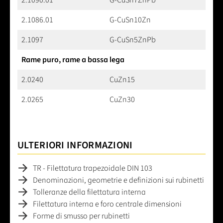
2.1090.01
G-CuSn7ZnPb
2.1086.01
G-CuSn10Zn
2.1097
G-CuSn5ZnPb
Rame puro, rame a bassa lega
2.0240
CuZn15
2.0265
CuZn30
ULTERIORI INFORMAZIONI
TR - Filettatura trapezoidale DIN 103
Denominazioni, geometrie e definizioni sui rubinetti
Tolleranze della filettatura interna
Filettatura interna e foro centrale dimensioni
Forme di smusso per rubinetti