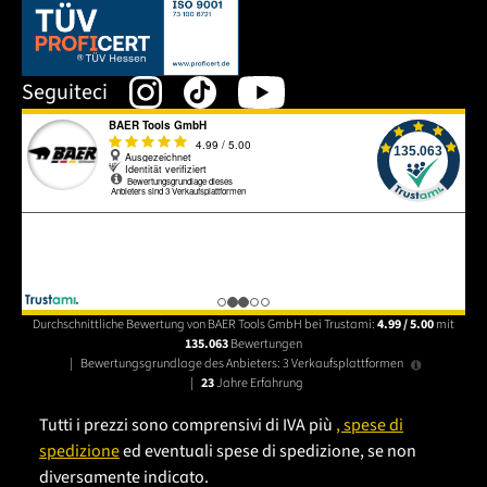
Dieser Link öffnet sich in einem neuen Tab.
Seguiteci
Durchschnittliche Bewertung von BAER Tools GmbH bei Trustami:
4.99 / 5.00
mit
135.063
Bewertungen
|
Bewertungsgrundlage des Anbieters: 3 Verkaufsplattformen
|
23
Jahre Erfahrung
Tutti i prezzi sono comprensivi di IVA più
, spese di
spedizione
ed eventuali spese di spedizione, se non
diversamente indicato.