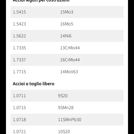
Acciai legati per costruzioni
1.5415
15Mo3
1.5423
16Mo5
1.5622
14Ni6
1.7335
13CrMo44
1.7337
16CrMo44
1.7715
14MoV63
Acciai a taglio libero
1.0711
9S20
1.0715
9SMn28
1.0718
11SMnPb30
1.0721
10S20