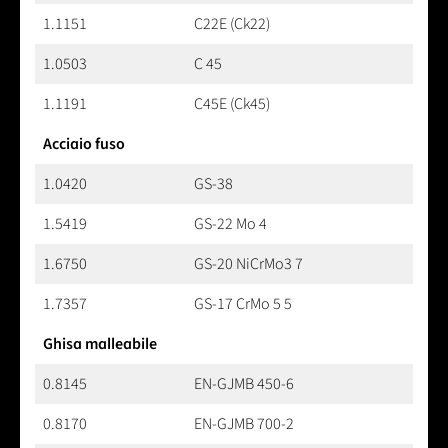
1.1151
C22E (Ck22)
1.0503
C 45
1.1191
C45E (Ck45)
Acciaio fuso
1.0420
GS-38
1.5419
GS-22 Mo 4
1.6750
GS-20 NiCrMo3 7
1.7357
GS-17 CrMo 5 5
Ghisa malleabile
0.8145
EN-GJMB 450-6
0.8170
EN-GJMB 700-2