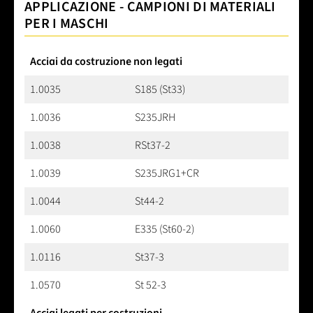
APPLICAZIONE - CAMPIONI DI MATERIALI
PER I MASCHI
Acciai da costruzione non legati
1.0035
S185 (St33)
1.0036
S235JRH
1.0038
RSt37-2
1.0039
S235JRG1+CR
1.0044
St44-2
1.0060
E335 (St60-2)
1.0116
St37-3
1.0570
St 52-3