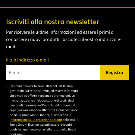
Iscriviti alla nostra newsletter
Per ricevere le ultime informazioni ed essere i primi a
conoscere i nuovi prodotti, lasciateci il vostro indirizzo e-
mail.
Il tuo indirizzo e-mail
Registro
Bitte geben Sie eine gültige E-Mail-Adresse ein.
Desidero ricevere la newsletter del BAER Shop,
Bitte akzeptieren Sie
gestito da BAER Tools GmbH, ed essere informato
die
via e-mail su offerte, tendenze e promozioni. La
memorizzazione e l'elaborazione di tutti i dati
Datenschutzerklärung,
personali trasmessi nell'ambito del processo di
um sich anzumelden.
registrazione vengono effettuate esclusivamente
da BAER Tools GmbH. Inoltre, si applicano le
informazioni sulla protezione dei dati
della BAER
Tools GmbH. Il consenso può essere revocato in
qualsiasi momento con effetto futuro alla fine di
ogni e-mail..