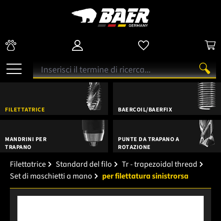
FILETTATRICE
BAERCOIL/BAERFIX
MANDRINI PER
PUNTE DA TRAPANO A
TRAPANO
ROTAZIONE
Filettatrice
Standard del filo
Tr - trapezoidal thread
Set di maschietti a mano
per filettatura sinistrorsa
Salta la galleria di immagini