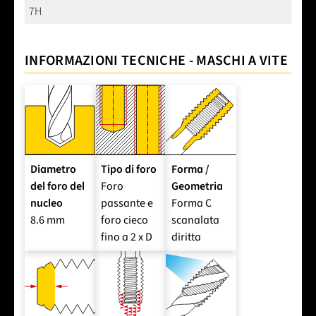
7H
INFORMAZIONI TECNICHE - MASCHI A VITE
Diametro
Tipo di foro
Forma /
del foro del
Foro
Geometria
nucleo
passante e
Forma C
8.6 mm
foro cieco
scanalata
fino a 2 x D
diritta