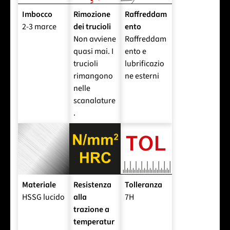
Imbocco
Rimozione
Raffreddam
2-3 marce
dei trucioli
ento
Non avviene
Raffreddam
quasi mai. I
ento e
trucioli
lubrificazio
rimangono
ne esterni
nelle
scanalature
.
Materiale
Resistenza
Tolleranza
HSSG lucido
alla
7H
trazione a
temperatur