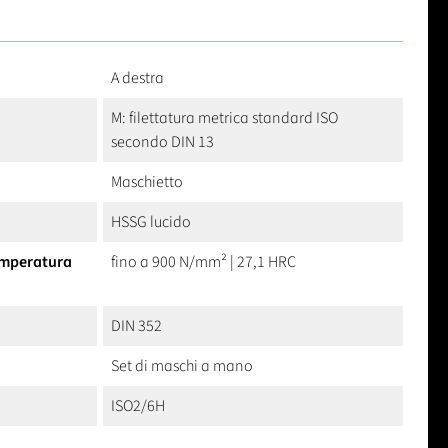
A destra
M: filettatura metrica standard ISO
secondo DIN 13
Maschietto
HSSG lucido
temperatura
fino a 900 N/mm² | 27,1 HRC
DIN 352
Set di maschi a mano
ISO2/6H