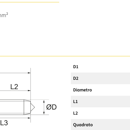
/mm²
D1
D2
Diametro
L1
L2
Quadrato