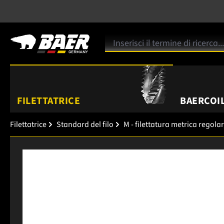
FILETTATRICE
BAERCOIL
Filettatrice
Standard del filo
M - filettatura metrica regola
Salta la galleria di immagini