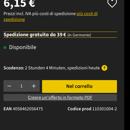
6,15 €
Prezzi incl. IVA più costi di spedizione
più costi di
spedizione
Spedizione gratuita da 39 €
(in Germania)
Disponibile
Scadenza:
2 Stunden 4 Minuten
, spedizioni
heute
Quantità del prodotto: inserisci la quantità desiderata o usa i p
Nel carrello
Creare un'offerta in formato PDF
EAN
4058462056475
Codice prod
110301004-2