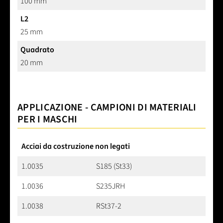
100 mm
L2
25 mm
Quadrato
20 mm
APPLICAZIONE - CAMPIONI DI MATERIALI
PER I MASCHI
Acciai da costruzione non legati
1.0035
S185 (St33)
1.0036
S235JRH
1.0038
RSt37-2