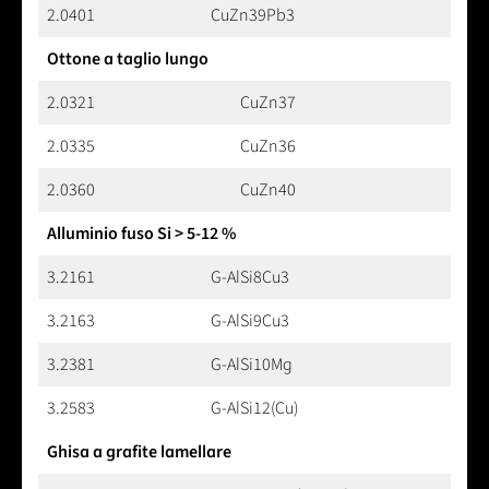
2.0401
CuZn39Pb3
Ottone a taglio lungo
2.0321
CuZn37
2.0335
CuZn36
2.0360
CuZn40
Alluminio fuso Si > 5-12 %
3.2161
G-AlSi8Cu3
3.2163
G-AlSi9Cu3
3.2381
G-AlSi10Mg
3.2583
G-AlSi12(Cu)
Ghisa a grafite lamellare