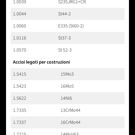
1.0039
S235JRG1+CR
1.0044
St44-2
1.0060
E335 (St60-2)
1.0116
St37-3
1.0570
St 52-3
Acciai legati per costruzioni
1.5415
15Mo3
1.5423
16Mo5
1.5622
14Ni6
1.7335
13CrMo44
1.7337
16CrMo44
1.7715
14MoV63