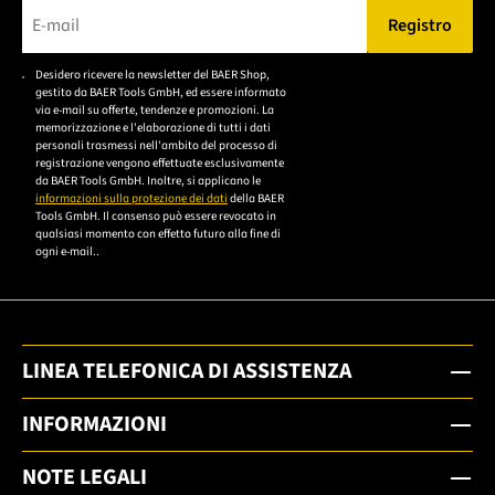
Registro
Bitte geben Sie eine gültige E-Mail-Adresse ein.
Desidero ricevere la newsletter del BAER Shop,
Bitte akzeptieren Sie
gestito da BAER Tools GmbH, ed essere informato
die
via e-mail su offerte, tendenze e promozioni. La
memorizzazione e l'elaborazione di tutti i dati
Datenschutzerklärung,
personali trasmessi nell'ambito del processo di
um sich anzumelden.
registrazione vengono effettuate esclusivamente
da BAER Tools GmbH. Inoltre, si applicano le
informazioni sulla protezione dei dati
della BAER
Tools GmbH. Il consenso può essere revocato in
qualsiasi momento con effetto futuro alla fine di
ogni e-mail..
LINEA TELEFONICA DI ASSISTENZA
INFORMAZIONI
NOTE LEGALI