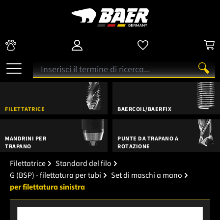
FILETTATRICE
BAERCOIL/BAERFIX
MANDRINI PER
PUNTE DA TRAPANO A
TRAPANO
ROTAZIONE
Filettatrice
Standard del filo
G (BSP) - filettatura per tubi
Set di maschi a mano
per filettatura sinistra
Salta la galleria di immagini