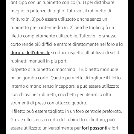
anticipo con un rubinetto conico (n. 1) per distribuire
meglio la potenza di taglio. Tuttavia, il rubinetto di
finitura (n. 3) può essere utilizzato anche senza un
rubinetto pre o intermedio (n. 2) perché taglia già un
filetto completamente utilizzabile. Tuttavia, lo smusso
corto rende più difficile entrare direttamente nel foro e la
durata dell'utensile
si riduce rispetto all'utilizzo di set di
rubinetti manuali in più parti
Rispetto al rubinetto a macchina, il rubinetto manuale
ha un gambo corto. Questo permette di tagliare il filetto
interno a mano senza incepparsi e può essere utilizzato
con chiavi per rubinetti, cricchetti per utensili o altri
strumenti di presa con attacco quadro.
Il filetto può essere tagliato in un foro centrale preforato.
Grazie allo smusso corto del rubinetto di finitura, può
essere utilizzato universalmente per
fori passanti
e fori