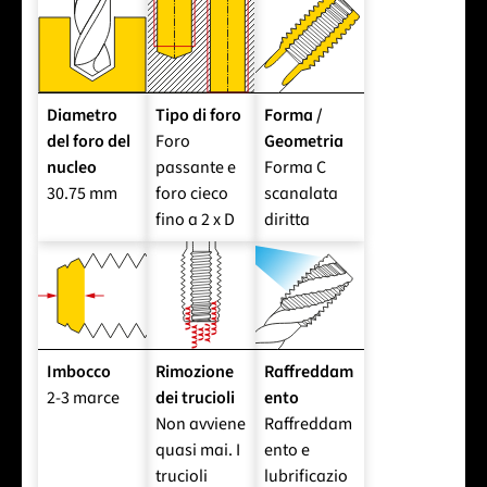
Diametro
Tipo di foro
Forma /
del foro del
Foro
Geometria
nucleo
passante e
Forma C
30.75 mm
foro cieco
scanalata
fino a 2 x D
diritta
Imbocco
Rimozione
Raffreddam
2-3 marce
dei trucioli
ento
Non avviene
Raffreddam
quasi mai. I
ento e
trucioli
lubrificazio