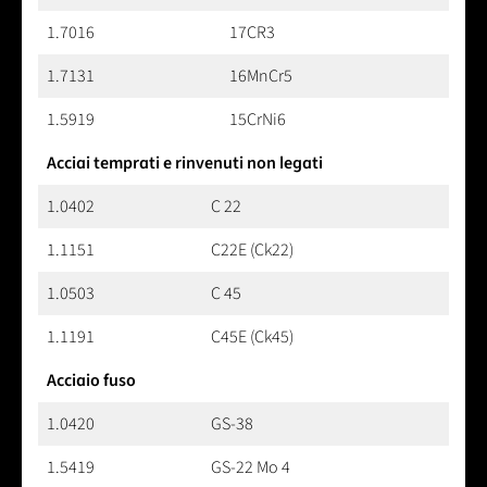
1.7016
17CR3
1.7131
16MnCr5
1.5919
15CrNi6
Acciai temprati e rinvenuti non legati
1.0402
C 22
1.1151
C22E (Ck22)
1.0503
C 45
1.1191
C45E (Ck45)
Acciaio fuso
1.0420
GS-38
1.5419
GS-22 Mo 4