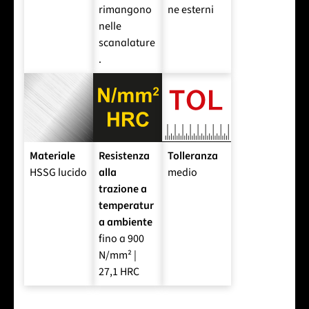
rimangono
ne esterni
nelle
scanalature
.
Materiale
Resistenza
Tolleranza
HSSG lucido
alla
medio
trazione a
temperatur
a ambiente
fino a 900
N/mm² |
27,1 HRC