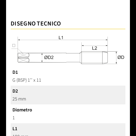
DISEGNO TECNICO
D1
G (BSP) 1'' x 11
D2
25 mm
Diametro
1
L1