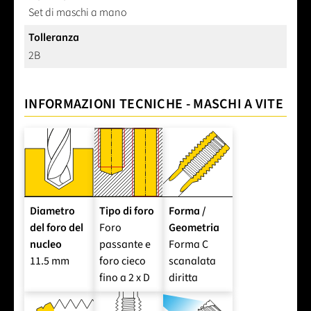
Set di maschi a mano
Tolleranza
2B
INFORMAZIONI TECNICHE - MASCHI A VITE
Diametro
Tipo di foro
Forma /
del foro del
Foro
Geometria
nucleo
passante e
Forma C
11.5 mm
foro cieco
scanalata
fino a 2 x D
diritta