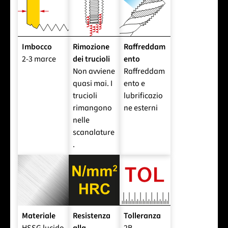
Imbocco
Rimozione
Raffreddam
2-3 marce
dei trucioli
ento
Non avviene
Raffreddam
quasi mai. I
ento e
trucioli
lubrificazio
rimangono
ne esterni
nelle
scanalature
.
Materiale
Resistenza
Tolleranza