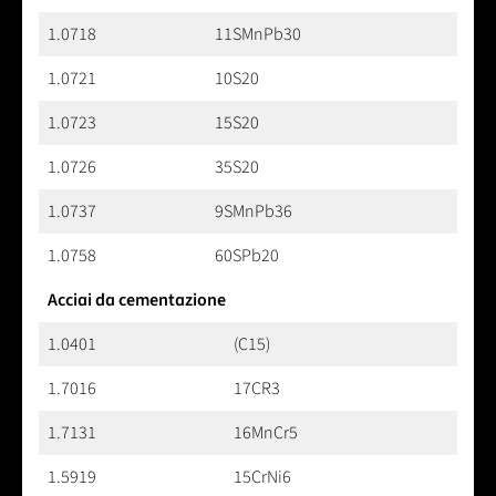
1.0718
11SMnPb30
1.0721
10S20
1.0723
15S20
1.0726
35S20
1.0737
9SMnPb36
1.0758
60SPb20
Acciai da cementazione
1.0401
(C15)
1.7016
17CR3
1.7131
16MnCr5
1.5919
15CrNi6