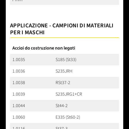
APPLICAZIONE - CAMPIONI DI MATERIALI
PER I MASCHI
Acciai da costruzione non legati
1.0035
S185 (St33)
1.0036
S235JRH
1.0038
RSt37-2
1.0039
S235JRG1+CR
1.0044
St44-2
1.0060
E335 (St60-2)
1.0116
St37-3