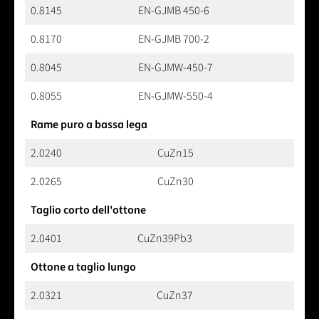
0.8145
EN-GJMB 450-6
0.8170
EN-GJMB 700-2
0.8045
EN-GJMW-450-7
0.8055
EN-GJMW-550-4
Rame puro a bassa lega
2.0240
CuZn15
2.0265
CuZn30
Taglio corto dell'ottone
2.0401
CuZn39Pb3
Ottone a taglio lungo
2.0321
CuZn37