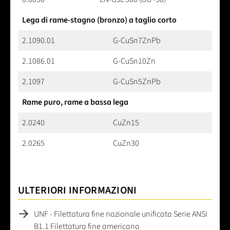
Lega di rame-stagno (bronzo) a taglio corto
2.1090.01
G-CuSn7ZnPb
2.1086.01
G-CuSn10Zn
2.1097
G-CuSn5ZnPb
Rame puro, rame a bassa lega
2.0240
CuZn15
2.0265
CuZn30
ULTERIORI INFORMAZIONI
UNF - Filettatura fine nazionale unificata Serie ANSI
B1.1 Filettatura fine americana