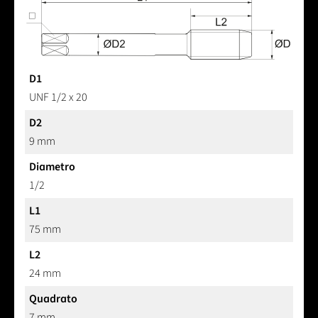
D1
UNF 1/2 x 20
D2
9 mm
Diametro
1/2
L1
75 mm
L2
24 mm
Quadrato
7 mm