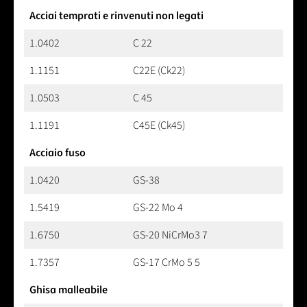
Acciai temprati e rinvenuti non legati
1.0402
C 22
1.1151
C22E (Ck22)
1.0503
C 45
1.1191
C45E (Ck45)
Acciaio fuso
1.0420
GS-38
1.5419
GS-22 Mo 4
1.6750
GS-20 NiCrMo3 7
1.7357
GS-17 CrMo 5 5
Ghisa malleabile