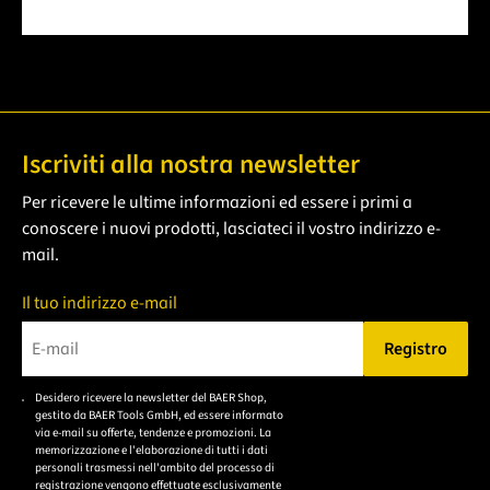
Iscriviti alla nostra newsletter
Per ricevere le ultime informazioni ed essere i primi a
conoscere i nuovi prodotti, lasciateci il vostro indirizzo e-
mail.
Il tuo indirizzo e-mail
Registro
Bitte geben Sie eine gültige E-Mail-Adresse ein.
Desidero ricevere la newsletter del BAER Shop,
Bitte akzeptieren Sie
gestito da BAER Tools GmbH, ed essere informato
die
via e-mail su offerte, tendenze e promozioni. La
memorizzazione e l'elaborazione di tutti i dati
Datenschutzerklärung,
personali trasmessi nell'ambito del processo di
um sich anzumelden.
registrazione vengono effettuate esclusivamente