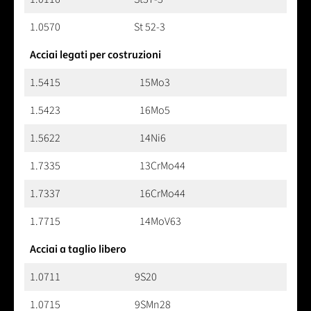
1.0570
St 52-3
Acciai legati per costruzioni
1.5415
15Mo3
1.5423
16Mo5
1.5622
14Ni6
1.7335
13CrMo44
1.7337
16CrMo44
1.7715
14MoV63
Acciai a taglio libero
1.0711
9S20
1.0715
9SMn28